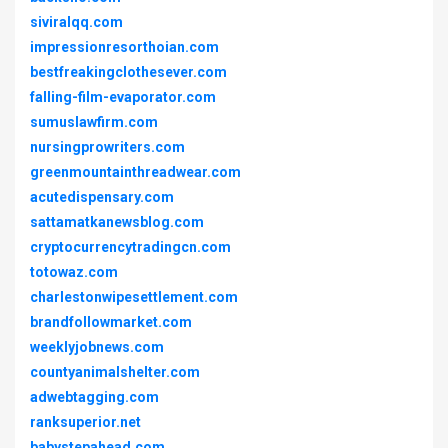
siviralqq.com
impressionresorthoian.com
bestfreakingclothesever.com
falling-film-evaporator.com
sumuslawfirm.com
nursingprowriters.com
greenmountainthreadwear.com
acutedispensary.com
sattamatkanewsblog.com
cryptocurrencytradingcn.com
totowaz.com
charlestonwipesettlement.com
brandfollowmarket.com
weeklyjobnews.com
countyanimalshelter.com
adwebtagging.com
ranksuperior.net
babystepahead.com