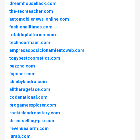
dreamhousehack.com
the-techteacher.com
automobilenews-online.com
fashionalltimes.com
totaldigitalforum.com
technoarmaan.com
empresasposicionamientoweb.com
tonybestcosmetics.com
buzznc.com
fxjoiner.com
skinbykindra.com
alltherageface.com
codenational.com
progameexplorer.com
rockislandroastery.com
directselling-pro.com
revenuealarm.com
lurab.com