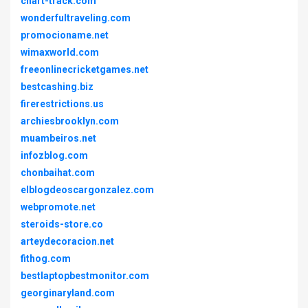
chart-track.com
wonderfultraveling.com
promocioname.net
wimaxworld.com
freeonlinecricketgames.net
bestcashing.biz
firerestrictions.us
archiesbrooklyn.com
muambeiros.net
infozblog.com
chonbaihat.com
elblogdeoscargonzalez.com
webpromote.net
steroids-store.co
arteydecoracion.net
fithog.com
bestlaptopbestmonitor.com
georginaryland.com