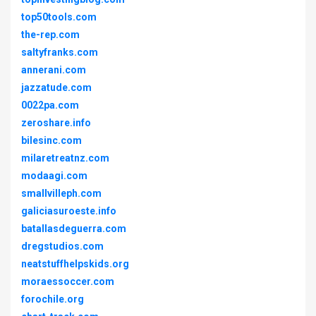
top50tools.com
the-rep.com
saltyfranks.com
annerani.com
jazzatude.com
0022pa.com
zeroshare.info
bilesinc.com
milaretreatnz.com
modaagi.com
smallvilleph.com
galiciasuroeste.info
batallasdeguerra.com
dregstudios.com
neatstuffhelpskids.org
moraessoccer.com
forochile.org