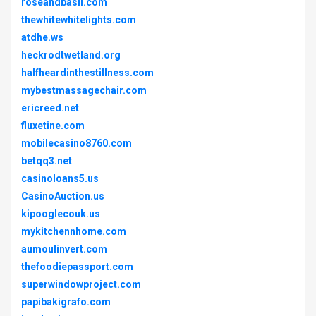
roseandbasil.com
thewhitewhitelights.com
atdhe.ws
heckrodtwetland.org
halfheardinthestillness.com
mybestmassagechair.com
ericreed.net
fluxetine.com
mobilecasino8760.com
betqq3.net
casinoloans5.us
CasinoAuction.us
kipooglecouk.us
mykitchennhome.com
aumoulinvert.com
thefoodiepassport.com
superwindowproject.com
papibakigrafo.com