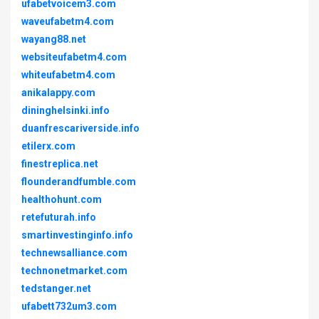
ufabetvoicem3.com
waveufabetm4.com
wayang88.net
websiteufabetm4.com
whiteufabetm4.com
anikalappy.com
dininghelsinki.info
duanfrescariverside.info
etilerx.com
finestreplica.net
flounderandfumble.com
healthohunt.com
retefuturah.info
smartinvestinginfo.info
technewsalliance.com
technonetmarket.com
tedstanger.net
ufabett732um3.com