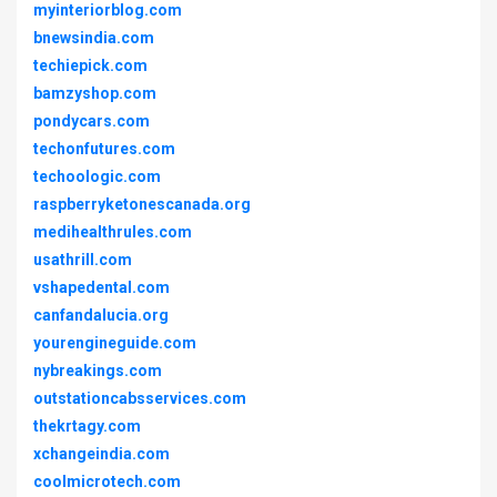
myinteriorblog.com
bnewsindia.com
techiepick.com
bamzyshop.com
pondycars.com
techonfutures.com
techoologic.com
raspberryketonescanada.org
medihealthrules.com
usathrill.com
vshapedental.com
canfandalucia.org
yourengineguide.com
nybreakings.com
outstationcabsservices.com
thekrtagy.com
xchangeindia.com
coolmicrotech.com