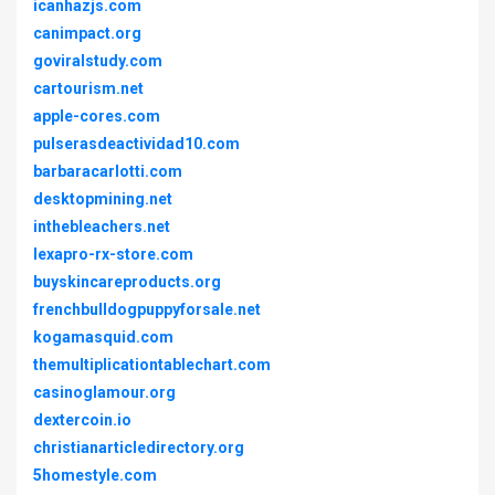
icanhazjs.com
canimpact.org
goviralstudy.com
cartourism.net
apple-cores.com
pulserasdeactividad10.com
barbaracarlotti.com
desktopmining.net
inthebleachers.net
lexapro-rx-store.com
buyskincareproducts.org
frenchbulldogpuppyforsale.net
kogamasquid.com
themultiplicationtablechart.com
casinoglamour.org
dextercoin.io
christianarticledirectory.org
5homestyle.com