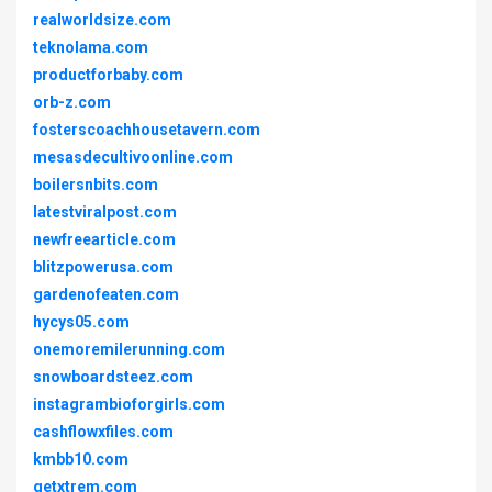
realworldsize.com
teknolama.com
productforbaby.com
orb-z.com
fosterscoachhousetavern.com
mesasdecultivoonline.com
boilersnbits.com
latestviralpost.com
newfreearticle.com
blitzpowerusa.com
gardenofeaten.com
hycys05.com
onemoremilerunning.com
snowboardsteez.com
instagrambioforgirls.com
cashflowxfiles.com
kmbb10.com
getxtrem.com