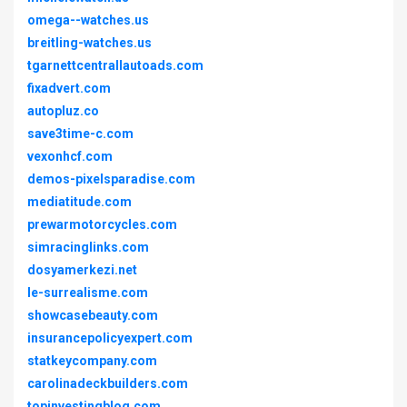
omega--watches.us
breitling-watches.us
tgarnettcentrallautoads.com
fixadvert.com
autopluz.co
save3time-c.com
vexonhcf.com
demos-pixelsparadise.com
mediatitude.com
prewarmotorcycles.com
simracinglinks.com
dosyamerkezi.net
le-surrealisme.com
showcasebeauty.com
insurancepolicyexpert.com
statkeycompany.com
carolinadeckbuilders.com
topinvestingblog.com