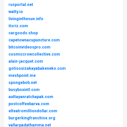
rusportal.net
watty.io
livinginthesun.info
itsriz.com
cargoods.shop
capetownacupuncture.com
bitcoinvideospro.com
cosmiccrowcollective.com
alain-jacquet.com
gotisouizakayabakeneko.com
meshpoint.me
spongebob.net
busyboxintl.com
auttayanratchapak.com
postcoffeebarva.com
elteatromilliondollar.com
burgerkingfranchise.org
vallarpadathamma.net