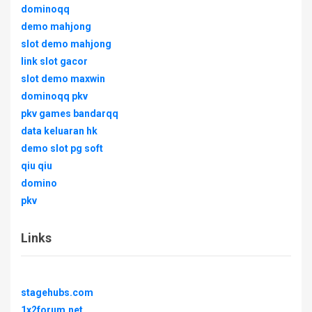
dominoqq
demo mahjong
slot demo mahjong
link slot gacor
slot demo maxwin
dominoqq pkv
pkv games bandarqq
data keluaran hk
demo slot pg soft
qiu qiu
domino
pkv
Links
stagehubs.com
1x2forum.net