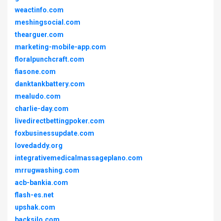
weactinfo.com
meshingsocial.com
thearguer.com
marketing-mobile-app.com
floralpunchcraft.com
fiasone.com
danktankbattery.com
mealudo.com
charlie-day.com
livedirectbettingpoker.com
foxbusinessupdate.com
lovedaddy.org
integrativemedicalmassageplano.com
mrrugwashing.com
acb-bankia.com
flash-es.net
upshak.com
backsilo.com