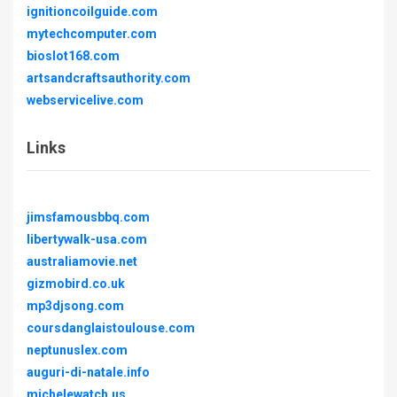
ignitioncoilguide.com
mytechcomputer.com
bioslot168.com
artsandcraftsauthority.com
webservicelive.com
Links
jimsfamousbbq.com
libertywalk-usa.com
australiamovie.net
gizmobird.co.uk
mp3djsong.com
coursdanglaistoulouse.com
neptunuslex.com
auguri-di-natale.info
michelewatch.us