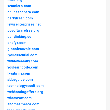
xenmicro.com
onlineshopera.com
dartyfresh.com
lewisenterprises.net
pcsoftwarefree.org
dailylinking.com
dnafyx.com
giocolenuvole.com
iyouessential.com
withloveamity.com
youlearncode.com
fxyatirim.com
abbuguide.com
technologyresult.com
webhostingoffers.org
whatszow.com
ehomeamerca.com