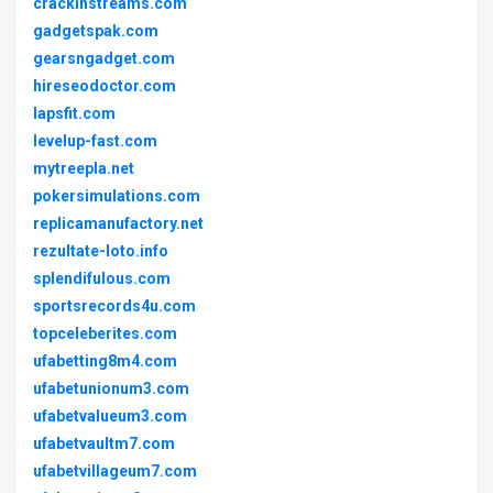
crackinstreams.com
gadgetspak.com
gearsngadget.com
hireseodoctor.com
lapsfit.com
levelup-fast.com
mytreepla.net
pokersimulations.com
replicamanufactory.net
rezultate-loto.info
splendifulous.com
sportsrecords4u.com
topceleberites.com
ufabetting8m4.com
ufabetunionum3.com
ufabetvalueum3.com
ufabetvaultm7.com
ufabetvillageum7.com