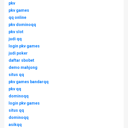
pkv
pkv games
qq online
pkv dominoqq
pkv slot
judi qq
login pkv games
judi poker
daftar sbobet
demo mahjong
situs qq
pkv games bandarqq
pkv qq
dominoqq
login pkv games
situs qq
dominoqq
asikqq