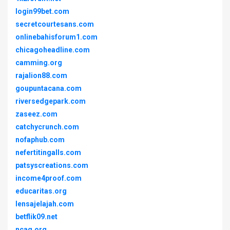
login99bet.com
secretcourtesans.com
onlinebahisforum1.com
chicagoheadline.com
camming.org
rajalion88.com
goupuntacana.com
riversedgepark.com
zaseez.com
catchycrunch.com
nofaphub.com
nefertitingalls.com
patsyscreations.com
income4proof.com
educaritas.org
lensajelajah.com
betflik09.net
ncaq.org