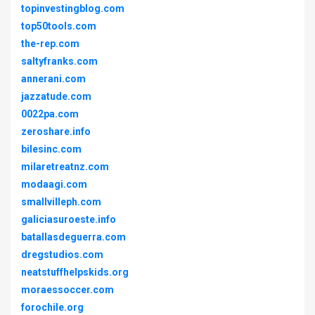
topinvestingblog.com
top50tools.com
the-rep.com
saltyfranks.com
annerani.com
jazzatude.com
0022pa.com
zeroshare.info
bilesinc.com
milaretreatnz.com
modaagi.com
smallvilleph.com
galiciasuroeste.info
batallasdeguerra.com
dregstudios.com
neatstuffhelpskids.org
moraessoccer.com
forochile.org