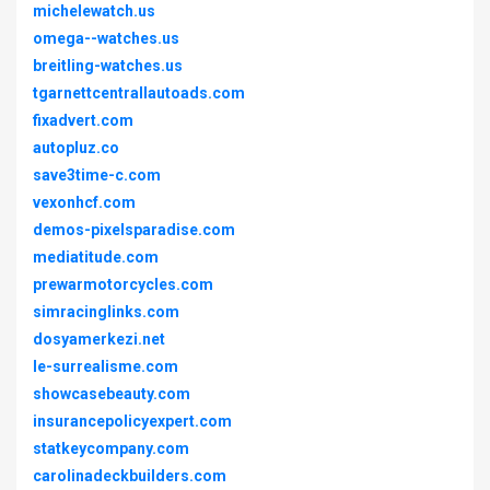
michelewatch.us
omega--watches.us
breitling-watches.us
tgarnettcentrallautoads.com
fixadvert.com
autopluz.co
save3time-c.com
vexonhcf.com
demos-pixelsparadise.com
mediatitude.com
prewarmotorcycles.com
simracinglinks.com
dosyamerkezi.net
le-surrealisme.com
showcasebeauty.com
insurancepolicyexpert.com
statkeycompany.com
carolinadeckbuilders.com