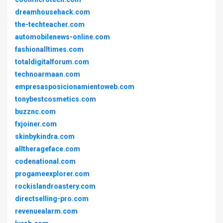
dreamhousehack.com
the-techteacher.com
automobilenews-online.com
fashionalltimes.com
totaldigitalforum.com
technoarmaan.com
empresasposicionamientoweb.com
tonybestcosmetics.com
buzznc.com
fxjoiner.com
skinbykindra.com
alltherageface.com
codenational.com
progameexplorer.com
rockislandroastery.com
directselling-pro.com
revenuealarm.com