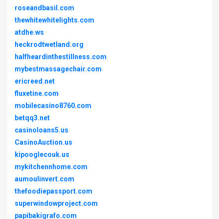
roseandbasil.com
thewhitewhitelights.com
atdhe.ws
heckrodtwetland.org
halfheardinthestillness.com
mybestmassagechair.com
ericreed.net
fluxetine.com
mobilecasino8760.com
betqq3.net
casinoloans5.us
CasinoAuction.us
kipooglecouk.us
mykitchennhome.com
aumoulinvert.com
thefoodiepassport.com
superwindowproject.com
papibakigrafo.com