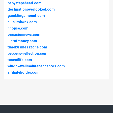
babystepahead.com
destinationoverlooked.com
gamblingamount.com
hillclimbwax.com
hnopse.com
occasionnews.com
lustofmoney.com
timebusinesszone.com
peppers-reflection.com
tuneoflife.com
windowwellmaintenancepros.com
affiliateholder.com