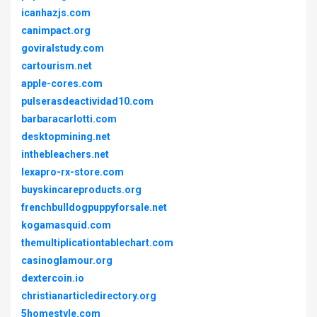
icanhazjs.com
canimpact.org
goviralstudy.com
cartourism.net
apple-cores.com
pulserasdeactividad10.com
barbaracarlotti.com
desktopmining.net
inthebleachers.net
lexapro-rx-store.com
buyskincareproducts.org
frenchbulldogpuppyforsale.net
kogamasquid.com
themultiplicationtablechart.com
casinoglamour.org
dextercoin.io
christianarticledirectory.org
5homestyle.com