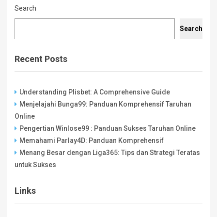
Search
Search
Recent Posts
Understanding Plisbet: A Comprehensive Guide
Menjelajahi Bunga99: Panduan Komprehensif Taruhan
Online
Pengertian Winlose99 : Panduan Sukses Taruhan Online
Memahami Parlay4D: Panduan Komprehensif
Menang Besar dengan Liga365: Tips dan Strategi Teratas
untuk Sukses
Links