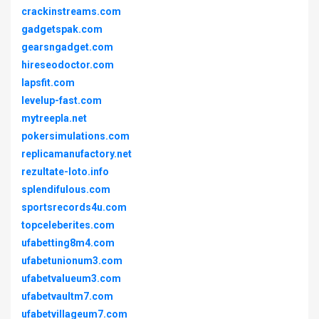
crackinstreams.com
gadgetspak.com
gearsngadget.com
hireseodoctor.com
lapsfit.com
levelup-fast.com
mytreepla.net
pokersimulations.com
replicamanufactory.net
rezultate-loto.info
splendifulous.com
sportsrecords4u.com
topceleberites.com
ufabetting8m4.com
ufabetunionum3.com
ufabetvalueum3.com
ufabetvaultm7.com
ufabetvillageum7.com