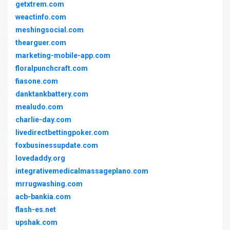
getxtrem.com
weactinfo.com
meshingsocial.com
thearguer.com
marketing-mobile-app.com
floralpunchcraft.com
fiasone.com
danktankbattery.com
mealudo.com
charlie-day.com
livedirectbettingpoker.com
foxbusinessupdate.com
lovedaddy.org
integrativemedicalmassageplano.com
mrrugwashing.com
acb-bankia.com
flash-es.net
upshak.com