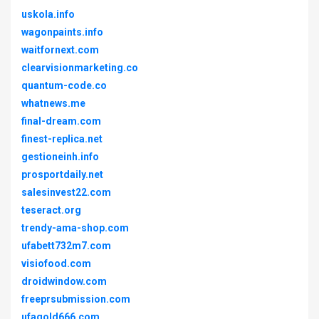
uskola.info
wagonpaints.info
waitfornext.com
clearvisionmarketing.co
quantum-code.co
whatnews.me
final-dream.com
finest-replica.net
gestioneinh.info
prosportdaily.net
salesinvest22.com
teseract.org
trendy-ama-shop.com
ufabett732m7.com
visiofood.com
droidwindow.com
freeprsubmission.com
ufagold666.com