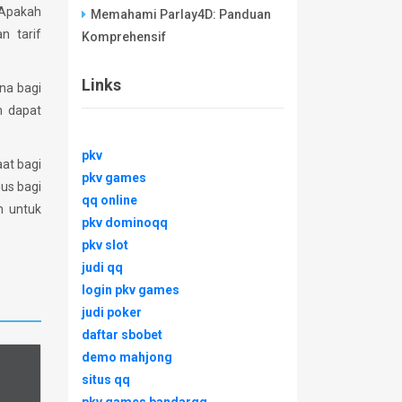
 Apakah
Memahami Parlay4D: Panduan
n tarif
Komprehensif
Links
na bagi
h dapat
pkv
at bagi
pkv games
us bagi
qq online
h untuk
pkv dominoqq
pkv slot
judi qq
login pkv games
judi poker
daftar sbobet
demo mahjong
situs qq