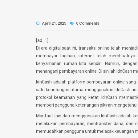
April 21, 2025
0 Comments
[ad_1]
Di era digital saat ini, transaksi online telah menjad
membayar tagihan, internet telah membuatnya 
kenyamanan rumah kita sendiri. Namun, dengan
menangani pembayaran online. Di sinilah IdnCash m
IdnCash adalah platform pembayaran online yang
satu keuntungan utama menggunakan IdnCash adala
protokol keamanan yang ketat, IdnCash memastika
memberi pengguna ketenangan pikiran mengetahui
Manfaat lain dari menggunakan IdnCash adalah k
melakukan pembayaran, mentransfer dana, dan me
memudahkan pengguna untuk melacak keuangan mere