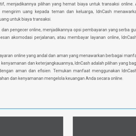
if, menjadikannya pilihan yang hemat biaya untuk transaksi online.
au mengirim uang kepada teman dan keluarga, IdnCash menawarka
g untuk biaya transaksi.
ng dan pengecer online, menjadikannya opsi pembayaran yang serba gu
san akomodasi perjalanan, atau membayar layanan online, IdnCas
bayaran online yang andal dan aman yang menawarkan berbagai manfa
a kenyamanan dan keterjangkauannya, IdnCash adalah pilihan yang bag
ne dengan aman dan efisien. Temukan manfaat menggunakan IdnCas
udahan dan kenyamanan mengelola keuangan Anda secara online.