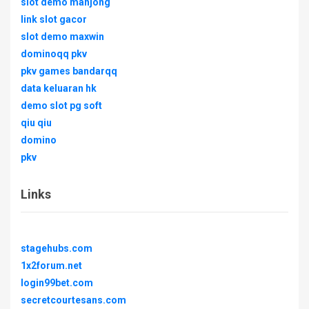
slot demo mahjong
link slot gacor
slot demo maxwin
dominoqq pkv
pkv games bandarqq
data keluaran hk
demo slot pg soft
qiu qiu
domino
pkv
Links
stagehubs.com
1x2forum.net
login99bet.com
secretcourtesans.com