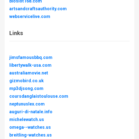
bioslot168.com
artsandcraftsauthority.com
webservicelive.com
Links
jimsfamousbbq.com
libertywalk-usa.com
australiamovie.net
gizmobird.co.uk
mp3djsong.com
coursdanglaistoulouse.com
neptunuslex.com
auguri-di-natale.info
michelewatch.us
omega--watches.us
breitling-watches.us