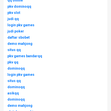
qq online
pkv dominoqq
pkv slot
judi qq
login pkv games
judi poker
daftar sbobet
demo mahjong
situs qq
pkv games bandarqq
pkv qq
dominoqq
login pkv games
situs qq
dominoqq
asikqq
dominoqq
demo mahjong