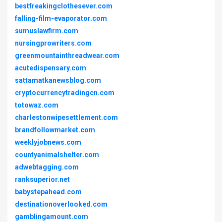
bestfreakingclothesever.com
falling-film-evaporator.com
sumuslawfirm.com
nursingprowriters.com
greenmountainthreadwear.com
acutedispensary.com
sattamatkanewsblog.com
cryptocurrencytradingcn.com
totowaz.com
charlestonwipesettlement.com
brandfollowmarket.com
weeklyjobnews.com
countyanimalshelter.com
adwebtagging.com
ranksuperior.net
babystepahead.com
destinationoverlooked.com
gamblingamount.com