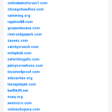
onlinebahisforum1.com
chicagoheadline.com
camming.org
rajalion88.com
goupuntacana.com
riversedgepark.com
zaseez.com
catchycrunch.com
nofaphub.com
nefertitingalls.com
patsyscreations.com
income4proof.com
educaritas.org
lensajelajah.com
betflik09.net
ncaq.org
xenmicro.com
onlineshopera.com