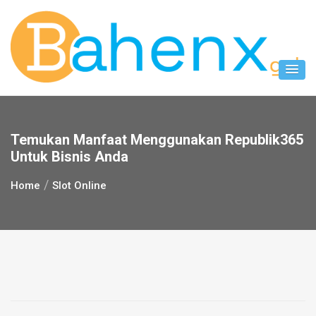
Skip
to
content
Temukan Manfaat Menggunakan Republik365
Untuk Bisnis Anda
Home
Slot Online