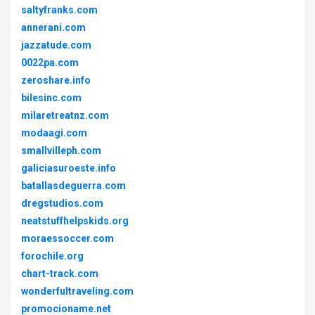
saltyfranks.com
annerani.com
jazzatude.com
0022pa.com
zeroshare.info
bilesinc.com
milaretreatnz.com
modaagi.com
smallvilleph.com
galiciasuroeste.info
batallasdeguerra.com
dregstudios.com
neatstuffhelpskids.org
moraessoccer.com
forochile.org
chart-track.com
wonderfultraveling.com
promocioname.net