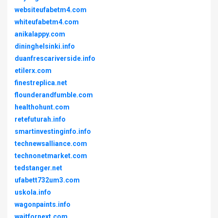
websiteufabetm4.com
whiteufabetm4.com
anikalappy.com
dininghelsinki.info
duanfrescariverside.info
etilerx.com
finestreplica.net
flounderandfumble.com
healthohunt.com
retefuturah.info
smartinvestinginfo.info
technewsalliance.com
technonetmarket.com
tedstanger.net
ufabett732um3.com
uskola.info
wagonpaints.info
waitfornext.com