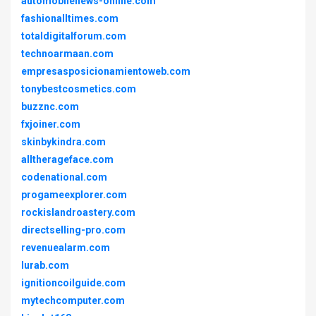
automobilenews-online.com
fashionalltimes.com
totaldigitalforum.com
technoarmaan.com
empresasposicionamientoweb.com
tonybestcosmetics.com
buzznc.com
fxjoiner.com
skinbykindra.com
alltherageface.com
codenational.com
progameexplorer.com
rockislandroastery.com
directselling-pro.com
revenuealarm.com
lurab.com
ignitioncoilguide.com
mytechcomputer.com