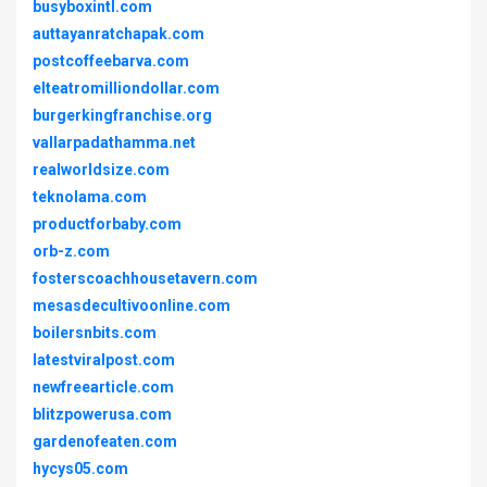
busyboxintl.com
auttayanratchapak.com
postcoffeebarva.com
elteatromilliondollar.com
burgerkingfranchise.org
vallarpadathamma.net
realworldsize.com
teknolama.com
productforbaby.com
orb-z.com
fosterscoachhousetavern.com
mesasdecultivoonline.com
boilersnbits.com
latestviralpost.com
newfreearticle.com
blitzpowerusa.com
gardenofeaten.com
hycys05.com