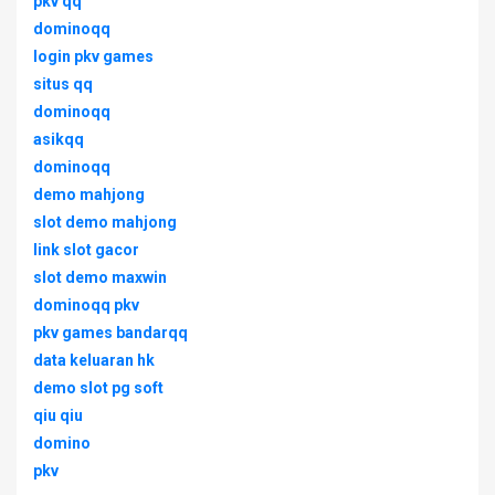
pkv qq
dominoqq
login pkv games
situs qq
dominoqq
asikqq
dominoqq
demo mahjong
slot demo mahjong
link slot gacor
slot demo maxwin
dominoqq pkv
pkv games bandarqq
data keluaran hk
demo slot pg soft
qiu qiu
domino
pkv