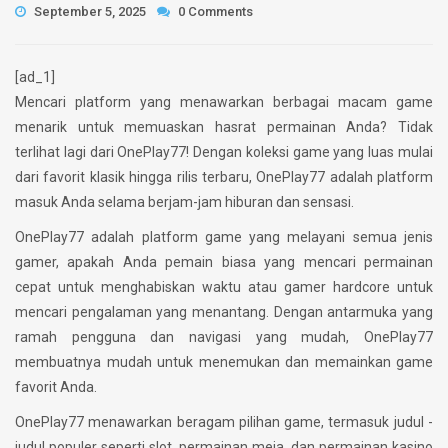
September 5, 2025
0 Comments
[ad_1]
Mencari platform yang menawarkan berbagai macam game
menarik untuk memuaskan hasrat permainan Anda? Tidak
terlihat lagi dari OnePlay77! Dengan koleksi game yang luas mulai
dari favorit klasik hingga rilis terbaru, OnePlay77 adalah platform
masuk Anda selama berjam-jam hiburan dan sensasi.
OnePlay77 adalah platform game yang melayani semua jenis
gamer, apakah Anda pemain biasa yang mencari permainan
cepat untuk menghabiskan waktu atau gamer hardcore untuk
mencari pengalaman yang menantang. Dengan antarmuka yang
ramah pengguna dan navigasi yang mudah, OnePlay77
membuatnya mudah untuk menemukan dan memainkan game
favorit Anda.
OnePlay77 menawarkan beragam pilihan game, termasuk judul -
judul populer seperti slot, permainan meja, dan permainan kasino