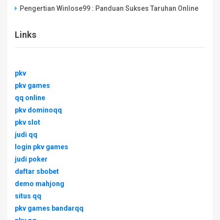
Pengertian Winlose99 : Panduan Sukses Taruhan Online
Links
pkv
pkv games
qq online
pkv dominoqq
pkv slot
judi qq
login pkv games
judi poker
daftar sbobet
demo mahjong
situs qq
pkv games bandarqq