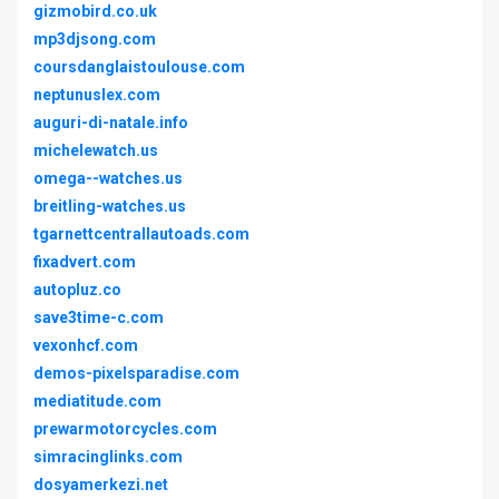
gizmobird.co.uk
mp3djsong.com
coursdanglaistoulouse.com
neptunuslex.com
auguri-di-natale.info
michelewatch.us
omega--watches.us
breitling-watches.us
tgarnettcentrallautoads.com
fixadvert.com
autopluz.co
save3time-c.com
vexonhcf.com
demos-pixelsparadise.com
mediatitude.com
prewarmotorcycles.com
simracinglinks.com
dosyamerkezi.net