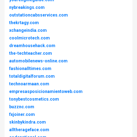
nybreakings.com
outstationcabsservices.com
thekrtagy.com
xchangeindia.com
coolmicrotech.com
dreamhousehack.com
the-techteacher.com
automobilenews-online.com
fashionalltimes.com
totaldigitalforum.com
technoarmaan.com
empresasposicionamientoweb.com
tonybestcosmetics.com
buzznc.com
fxjoiner.com
skinbykindra.com
alltherageface.com