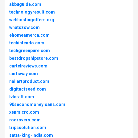
abbuguide.com
technologyresult.com
webhostingoffers.org
whatszow.com
ehomeamerca.com
techintendo.com
techgreenpure.com
bestdropshipstore.com
cartelreviews.com
surfsway.com
nailartproduct.com
digitactseed.com
lvlcraft.com
90secondmoneyloans.com
xenmicro.com
rodrovers.com
tripssolution.com
satta-king-india.com