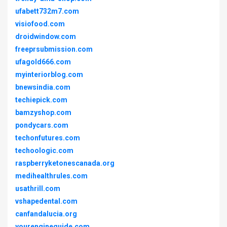
ufabett732m7.com
visiofood.com
droidwindow.com
freeprsubmission.com
ufagold666.com
myinteriorblog.com
bnewsindia.com
techiepick.com
bamzyshop.com
pondycars.com
techonfutures.com
techoologic.com
raspberryketonescanada.org
medihealthrules.com
usathrill.com
vshapedental.com
canfandalucia.org
yourengineguide.com