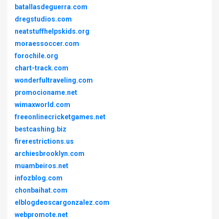
batallasdeguerra.com
dregstudios.com
neatstuffhelpskids.org
moraessoccer.com
forochile.org
chart-track.com
wonderfultraveling.com
promocioname.net
wimaxworld.com
freeonlinecricketgames.net
bestcashing.biz
firerestrictions.us
archiesbrooklyn.com
muambeiros.net
infozblog.com
chonbaihat.com
elblogdeoscargonzalez.com
webpromote.net