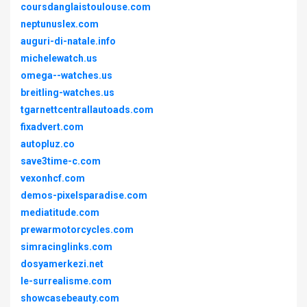
coursdanglaistoulouse.com
neptunuslex.com
auguri-di-natale.info
michelewatch.us
omega--watches.us
breitling-watches.us
tgarnettcentrallautoads.com
fixadvert.com
autopluz.co
save3time-c.com
vexonhcf.com
demos-pixelsparadise.com
mediatitude.com
prewarmotorcycles.com
simracinglinks.com
dosyamerkezi.net
le-surrealisme.com
showcasebeauty.com