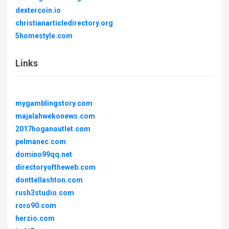
dextercoin.io
christianarticledirectory.org
5homestyle.com
Links
mygamblingstory.com
majalahwekonews.com
2017hoganoutlet.com
pelmanec.com
domino99qq.net
directoryoftheweb.com
donttellashton.com
rush3studio.com
roro90.com
herzio.com