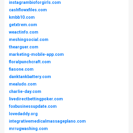
instagrambioforgirls.com
cashflowxfiles.com
kmbb10.com
getxtrem.com
weactinfo.com
meshingsocial.com
thearguer.com
marketing-mobile-app.com
floralpunchcraft.com
fiasone.com
danktankbattery.com
mealudo.com
charlie-day.com
livedirectbettingpoker.com
foxbusinessupdate.com
lovedaddy.org
integrativemedicalmassageplano.com
mrrugwashing.com