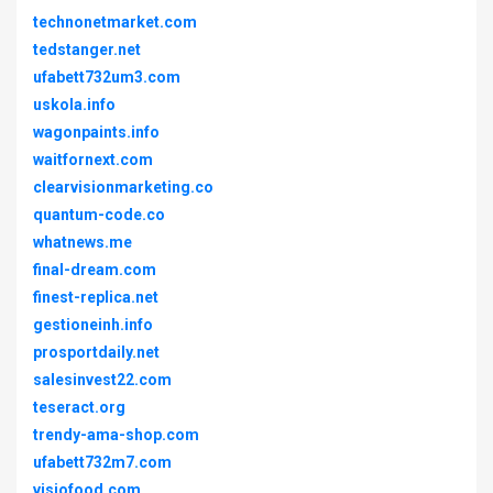
technonetmarket.com
tedstanger.net
ufabett732um3.com
uskola.info
wagonpaints.info
waitfornext.com
clearvisionmarketing.co
quantum-code.co
whatnews.me
final-dream.com
finest-replica.net
gestioneinh.info
prosportdaily.net
salesinvest22.com
teseract.org
trendy-ama-shop.com
ufabett732m7.com
visiofood.com