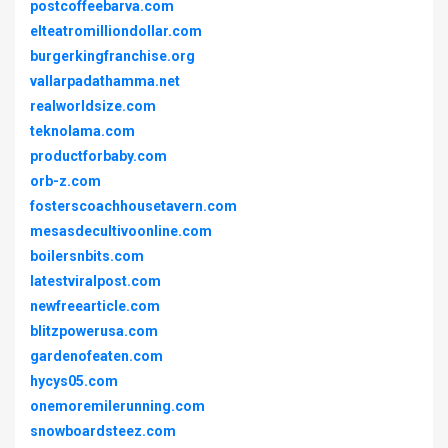
postcoffeebarva.com
elteatromilliondollar.com
burgerkingfranchise.org
vallarpadathamma.net
realworldsize.com
teknolama.com
productforbaby.com
orb-z.com
fosterscoachhousetavern.com
mesasdecultivoonline.com
boilersnbits.com
latestviralpost.com
newfreearticle.com
blitzpowerusa.com
gardenofeaten.com
hycys05.com
onemoremilerunning.com
snowboardsteez.com