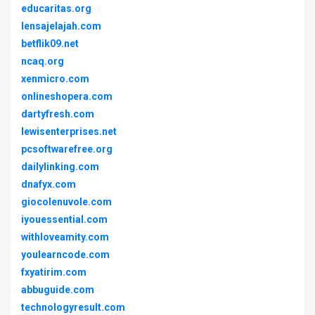
educaritas.org
lensajelajah.com
betflik09.net
ncaq.org
xenmicro.com
onlineshopera.com
dartyfresh.com
lewisenterprises.net
pcsoftwarefree.org
dailylinking.com
dnafyx.com
giocolenuvole.com
iyouessential.com
withloveamity.com
youlearncode.com
fxyatirim.com
abbuguide.com
technologyresult.com