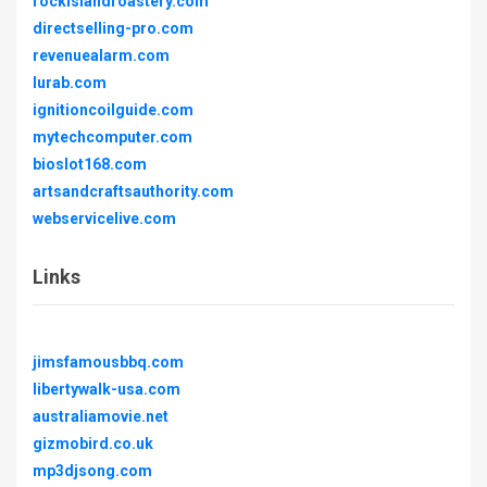
rockislandroastery.com
directselling-pro.com
revenuealarm.com
lurab.com
ignitioncoilguide.com
mytechcomputer.com
bioslot168.com
artsandcraftsauthority.com
webservicelive.com
Links
jimsfamousbbq.com
libertywalk-usa.com
australiamovie.net
gizmobird.co.uk
mp3djsong.com