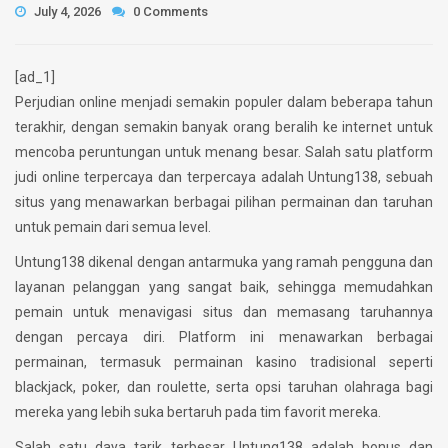
July 4, 2026
0 Comments
[ad_1]
Perjudian online menjadi semakin populer dalam beberapa tahun
terakhir, dengan semakin banyak orang beralih ke internet untuk
mencoba peruntungan untuk menang besar. Salah satu platform
judi online terpercaya dan terpercaya adalah Untung138, sebuah
situs yang menawarkan berbagai pilihan permainan dan taruhan
untuk pemain dari semua level.
Untung138 dikenal dengan antarmuka yang ramah pengguna dan
layanan pelanggan yang sangat baik, sehingga memudahkan
pemain untuk menavigasi situs dan memasang taruhannya
dengan percaya diri. Platform ini menawarkan berbagai
permainan, termasuk permainan kasino tradisional seperti
blackjack, poker, dan roulette, serta opsi taruhan olahraga bagi
mereka yang lebih suka bertaruh pada tim favorit mereka.
Salah satu daya tarik terbesar Untung138 adalah bonus dan