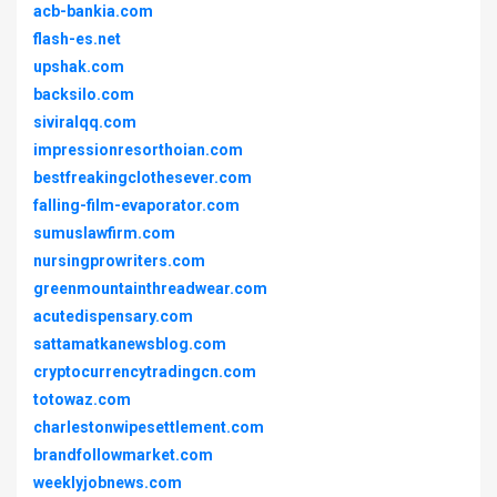
acb-bankia.com
flash-es.net
upshak.com
backsilo.com
siviralqq.com
impressionresorthoian.com
bestfreakingclothesever.com
falling-film-evaporator.com
sumuslawfirm.com
nursingprowriters.com
greenmountainthreadwear.com
acutedispensary.com
sattamatkanewsblog.com
cryptocurrencytradingcn.com
totowaz.com
charlestonwipesettlement.com
brandfollowmarket.com
weeklyjobnews.com