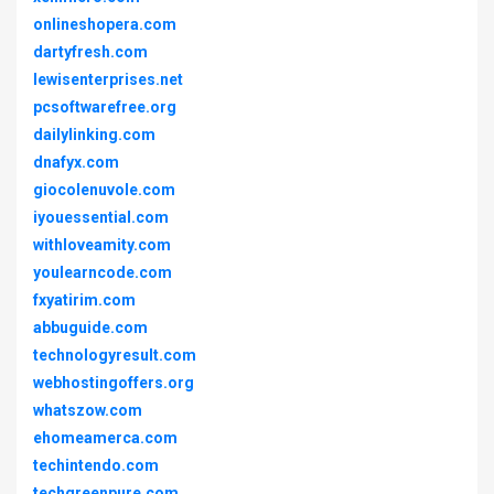
onlineshopera.com
dartyfresh.com
lewisenterprises.net
pcsoftwarefree.org
dailylinking.com
dnafyx.com
giocolenuvole.com
iyouessential.com
withloveamity.com
youlearncode.com
fxyatirim.com
abbuguide.com
technologyresult.com
webhostingoffers.org
whatszow.com
ehomeamerca.com
techintendo.com
techgreenpure.com