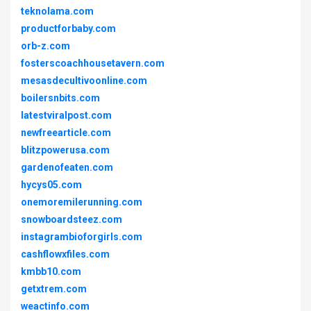
teknolama.com
productforbaby.com
orb-z.com
fosterscoachhousetavern.com
mesasdecultivoonline.com
boilersnbits.com
latestviralpost.com
newfreearticle.com
blitzpowerusa.com
gardenofeaten.com
hycys05.com
onemoremilerunning.com
snowboardsteez.com
instagrambioforgirls.com
cashflowxfiles.com
kmbb10.com
getxtrem.com
weactinfo.com