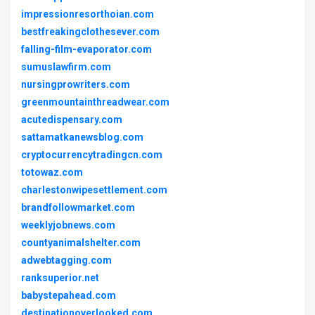
impressionresorthoian.com
bestfreakingclothesever.com
falling-film-evaporator.com
sumuslawfirm.com
nursingprowriters.com
greenmountainthreadwear.com
acutedispensary.com
sattamatkanewsblog.com
cryptocurrencytradingcn.com
totowaz.com
charlestonwipesettlement.com
brandfollowmarket.com
weeklyjobnews.com
countyanimalshelter.com
adwebtagging.com
ranksuperior.net
babystepahead.com
destinationoverlooked.com