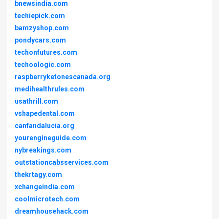
bnewsindia.com
techiepick.com
bamzyshop.com
pondycars.com
techonfutures.com
techoologic.com
raspberryketonescanada.org
medihealthrules.com
usathrill.com
vshapedental.com
canfandalucia.org
yourengineguide.com
nybreakings.com
outstationcabsservices.com
thekrtagy.com
xchangeindia.com
coolmicrotech.com
dreamhousehack.com