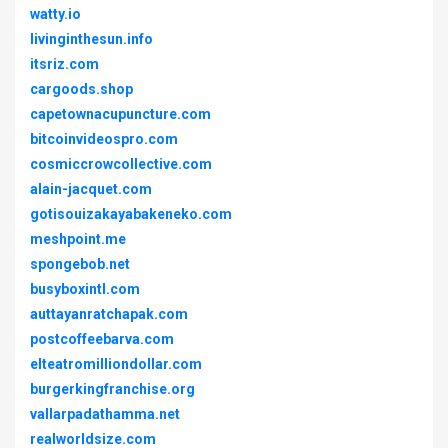
watty.io
livinginthesun.info
itsriz.com
cargoods.shop
capetownacupuncture.com
bitcoinvideospro.com
cosmiccrowcollective.com
alain-jacquet.com
gotisouizakayabakeneko.com
meshpoint.me
spongebob.net
busyboxintl.com
auttayanratchapak.com
postcoffeebarva.com
elteatromilliondollar.com
burgerkingfranchise.org
vallarpadathamma.net
realworldsize.com