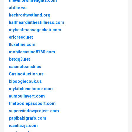
thewhitewhitelights.com
atdhe.ws
heckrodtwetland.org
halfheardinthestillness.com
mybestmassagechair.com
ericreed.net
fluxetine.com
mobilecasino8760.com
betqq3.net
casinoloans5.us
CasinoAuction.us
kipooglecouk.us
mykitchennhome.com
aumoulinvert.com
thefoodiepassport.com
superwindowproject.com
papibakigrafo.com
icanhazjs.com