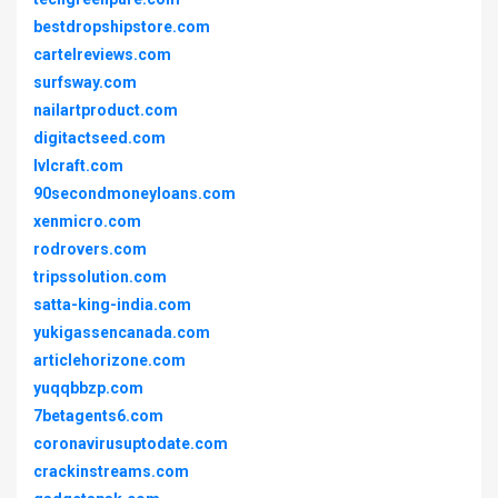
bestdropshipstore.com
cartelreviews.com
surfsway.com
nailartproduct.com
digitactseed.com
lvlcraft.com
90secondmoneyloans.com
xenmicro.com
rodrovers.com
tripssolution.com
satta-king-india.com
yukigassencanada.com
articlehorizone.com
yuqqbbzp.com
7betagents6.com
coronavirusuptodate.com
crackinstreams.com