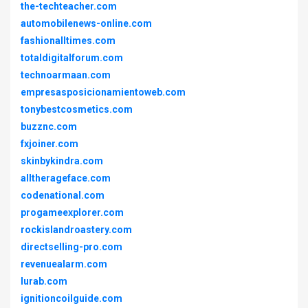
the-techteacher.com
automobilenews-online.com
fashionalltimes.com
totaldigitalforum.com
technoarmaan.com
empresasposicionamientoweb.com
tonybestcosmetics.com
buzznc.com
fxjoiner.com
skinbykindra.com
alltherageface.com
codenational.com
progameexplorer.com
rockislandroastery.com
directselling-pro.com
revenuealarm.com
lurab.com
ignitioncoilguide.com