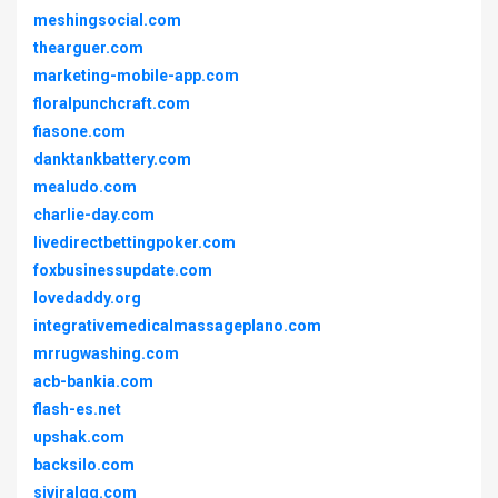
meshingsocial.com
thearguer.com
marketing-mobile-app.com
floralpunchcraft.com
fiasone.com
danktankbattery.com
mealudo.com
charlie-day.com
livedirectbettingpoker.com
foxbusinessupdate.com
lovedaddy.org
integrativemedicalmassageplano.com
mrrugwashing.com
acb-bankia.com
flash-es.net
upshak.com
backsilo.com
siviralqq.com