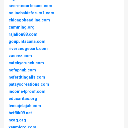
secretcourtesans.com
onlinebahisforum1.com
chicagoheadline.com
camming.org
rajalion88.com
goupuntacana.com
riversedgepark.com
zaseez.com
catchycrunch.com
nofaphub.com
nefertitingalls.com
patsyscreations.com
income4proof.com
educaritas.org
lensajelajah.com
betflik09.net
ncaq.org
xenmicro.com