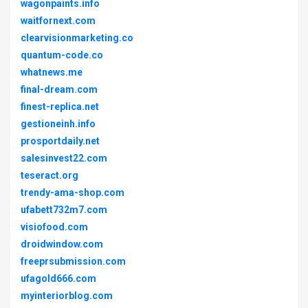
wagonpaints.info
waitfornext.com
clearvisionmarketing.co
quantum-code.co
whatnews.me
final-dream.com
finest-replica.net
gestioneinh.info
prosportdaily.net
salesinvest22.com
teseract.org
trendy-ama-shop.com
ufabett732m7.com
visiofood.com
droidwindow.com
freeprsubmission.com
ufagold666.com
myinteriorblog.com