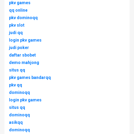
pkv games
qq online
pkv dominoqq
pkv slot
judi qq
login pkv games
judi poker
daftar sbobet
demo mahjong
situs qq
pkv games bandarqq
pkv qq
dominoqq
login pkv games
situs qq
dominoqq
asikqq
dominoqq