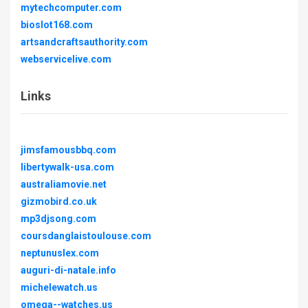
mytechcomputer.com
bioslot168.com
artsandcraftsauthority.com
webservicelive.com
Links
jimsfamousbbq.com
libertywalk-usa.com
australiamovie.net
gizmobird.co.uk
mp3djsong.com
coursdanglaistoulouse.com
neptunuslex.com
auguri-di-natale.info
michelewatch.us
omega--watches.us