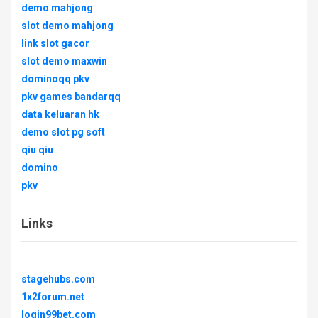
demo mahjong
slot demo mahjong
link slot gacor
slot demo maxwin
dominoqq pkv
pkv games bandarqq
data keluaran hk
demo slot pg soft
qiu qiu
domino
pkv
Links
stagehubs.com
1x2forum.net
login99bet.com