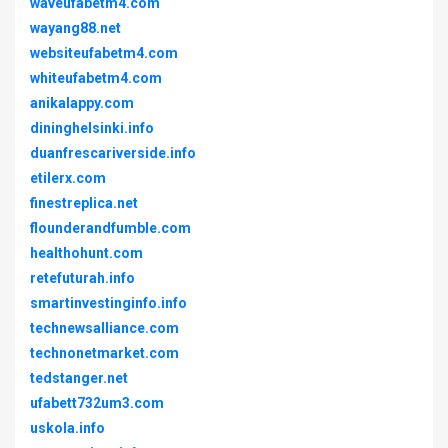
waveufabetm4.com
wayang88.net
websiteufabetm4.com
whiteufabetm4.com
anikalappy.com
dininghelsinki.info
duanfrescariverside.info
etilerx.com
finestreplica.net
flounderandfumble.com
healthohunt.com
retefuturah.info
smartinvestinginfo.info
technewsalliance.com
technonetmarket.com
tedstanger.net
ufabett732um3.com
uskola.info