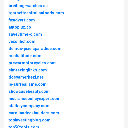
breitling-watches.us
tgarnettcentrallautoads.com
fixadvert.com
autopluz.co
save3time-c.com
vexonhcf.com
demos-pixelsparadise.com
mediatitude.com
prewarmotorcycles.com
simracinglinks.com
dosyamerkezi.net
le-surrealisme.com
showcasebeauty.com
insurancepolicyexpert.com
statkeycompany.com
carolinadeckbuilders.com
topinvestingblog.com
top50tools.com