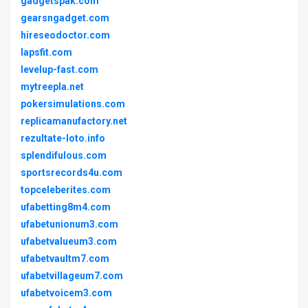
gadgetspak.com
gearsngadget.com
hireseodoctor.com
lapsfit.com
levelup-fast.com
mytreepla.net
pokersimulations.com
replicamanufactory.net
rezultate-loto.info
splendifulous.com
sportsrecords4u.com
topceleberites.com
ufabetting8m4.com
ufabetunionum3.com
ufabetvalueum3.com
ufabetvaultm7.com
ufabetvillageum7.com
ufabetvoicem3.com