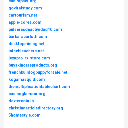
canimpact.org
goviralstudy.com
cartourism.net
apple-cores.com
pulserasdeactividad10.com
barbaracarlotti.com
desktopmining.net
inthebleachers.net
lexapro-rx-store.com
buyskincareproducts.org
frenchbulldogpuppyforsale.net
kogamasquid.com
themultiplicationtablechart.com
casinoglamour.org
dextercoin.io
christianarticledirectory.org
5homestyle.com