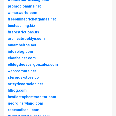
promocioname.net
wimaxworld.com
freeonlinecricketgames.net
bestcashing.biz
firerestrictions.us
archiesbrooklyn.com
muambeiros.net
infozblog.com
chonbaihat.com
elblogdeoscargonzalez.com
webpromote.net
steroids-store.co
arteydecoracion.net
fithog.com
bestlaptopbestmonitor.com
georginaryland.com
roseandbasil.com