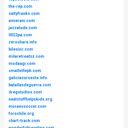
the-rep.com
saltyfranks.com
annerani.com
jazzatude.com
0022pa.com
zeroshare.info
bilesinc.com
milaretreatnz.com
modaagi.com
smallvilleph.com
galiciasuroeste.info
batallasdeguerra.com
dregstudios.com
neatstuffhelpskids.org
moraessoccer.com
forochile.org
chart-track.com
wonderfultraveling.com