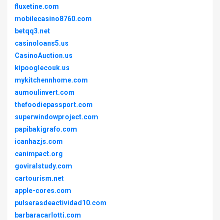
fluxetine.com
mobilecasino8760.com
betqq3.net
casinoloans5.us
CasinoAuction.us
kipooglecouk.us
mykitchennhome.com
aumoulinvert.com
thefoodiepassport.com
superwindowproject.com
papibakigrafo.com
icanhazjs.com
canimpact.org
goviralstudy.com
cartourism.net
apple-cores.com
pulserasdeactividad10.com
barbaracarlotti.com