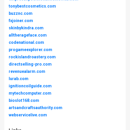
tonybestcosmetics.com
buzznc.com
fxjoiner.com
skinbykindra.com
alltherageface.com
codenational.com
progameexplorer.com
rockislandroastery.com
directselling-pro.com
revenuealarm.com
lurab.com
ignitioncoilguide.com
mytechcomputer.com
bioslot168.com
artsandcraftsauthority.com
webservicelive.com