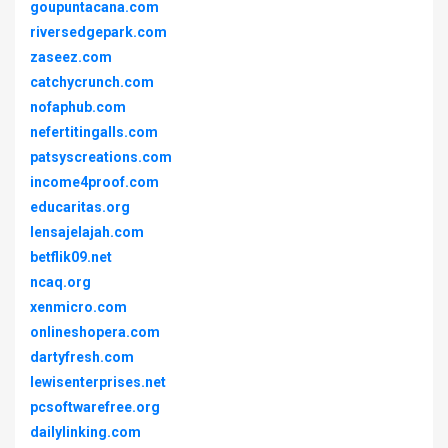
goupuntacana.com
riversedgepark.com
zaseez.com
catchycrunch.com
nofaphub.com
nefertitingalls.com
patsyscreations.com
income4proof.com
educaritas.org
lensajelajah.com
betflik09.net
ncaq.org
xenmicro.com
onlineshopera.com
dartyfresh.com
lewisenterprises.net
pcsoftwarefree.org
dailylinking.com