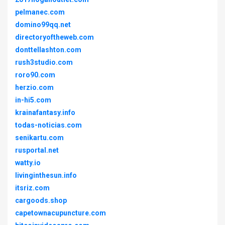
pelmanec.com
domino99qq.net
directoryoftheweb.com
donttellashton.com
rush3studio.com
roro90.com
herzio.com
in-hi5.com
krainafantasy.info
todas-noticias.com
senikartu.com
rusportal.net
watty.io
livinginthesun.info
itsriz.com
cargoods.shop
capetownacupuncture.com