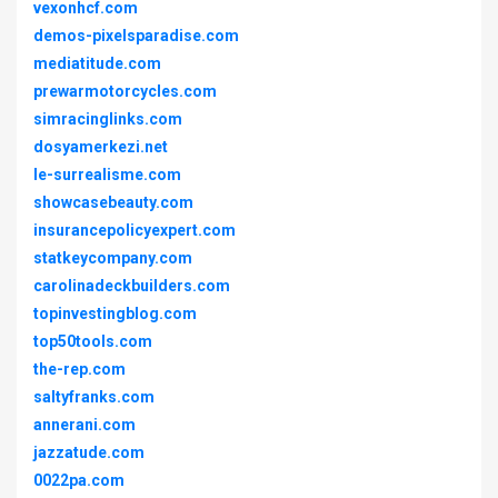
vexonhcf.com
demos-pixelsparadise.com
mediatitude.com
prewarmotorcycles.com
simracinglinks.com
dosyamerkezi.net
le-surrealisme.com
showcasebeauty.com
insurancepolicyexpert.com
statkeycompany.com
carolinadeckbuilders.com
topinvestingblog.com
top50tools.com
the-rep.com
saltyfranks.com
annerani.com
jazzatude.com
0022pa.com