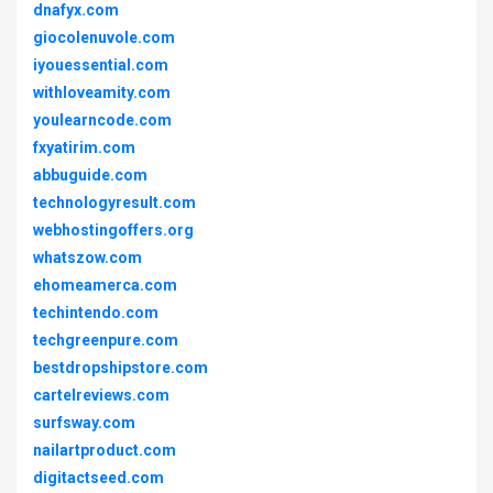
dnafyx.com
giocolenuvole.com
iyouessential.com
withloveamity.com
youlearncode.com
fxyatirim.com
abbuguide.com
technologyresult.com
webhostingoffers.org
whatszow.com
ehomeamerca.com
techintendo.com
techgreenpure.com
bestdropshipstore.com
cartelreviews.com
surfsway.com
nailartproduct.com
digitactseed.com