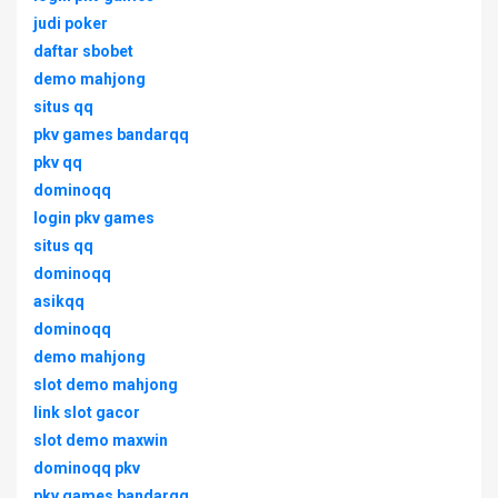
judi poker
daftar sbobet
demo mahjong
situs qq
pkv games bandarqq
pkv qq
dominoqq
login pkv games
situs qq
dominoqq
asikqq
dominoqq
demo mahjong
slot demo mahjong
link slot gacor
slot demo maxwin
dominoqq pkv
pkv games bandarqq