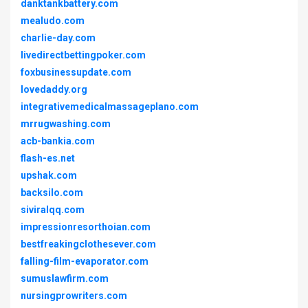
danktankbattery.com
mealudo.com
charlie-day.com
livedirectbettingpoker.com
foxbusinessupdate.com
lovedaddy.org
integrativemedicalmassageplano.com
mrrugwashing.com
acb-bankia.com
flash-es.net
upshak.com
backsilo.com
siviralqq.com
impressionresorthoian.com
bestfreakingclothesever.com
falling-film-evaporator.com
sumuslawfirm.com
nursingprowriters.com