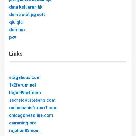
data keluaran hk
demo slot pg soft
qiu qiu
domino
pkv
Links
stagehubs.com
1x2forum.net
login99bet.com
secretcourtesans.com
onlinebahisforum1.com
chicagoheadline.com
camming.org
rajalion88.com