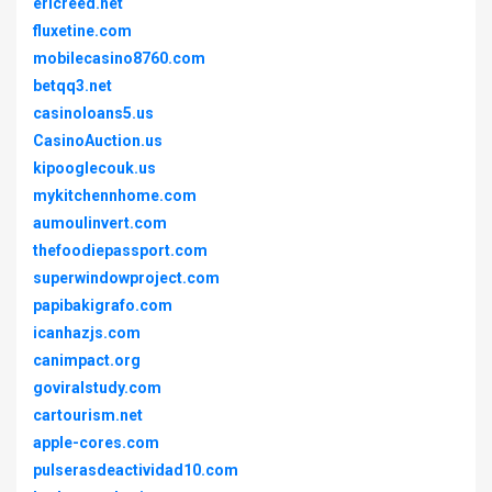
ericreed.net
fluxetine.com
mobilecasino8760.com
betqq3.net
casinoloans5.us
CasinoAuction.us
kipooglecouk.us
mykitchennhome.com
aumoulinvert.com
thefoodiepassport.com
superwindowproject.com
papibakigrafo.com
icanhazjs.com
canimpact.org
goviralstudy.com
cartourism.net
apple-cores.com
pulserasdeactividad10.com