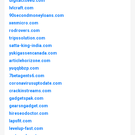
digitactseed.com
lvlcraft.com
90secondmoneyloans.com
xenmicro.com
rodrovers.com
tripssolution.com
satta-king-india.com
yukigassencanada.com
articlehorizone.com
yuqqbbzp.com
7betagents6.com
coronavirusuptodate.com
crackinstreams.com
gadgetspak.com
gearsngadget.com
hireseodoctor.com
lapsfit.com
levelup-fast.com