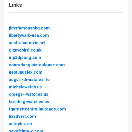
Links
jimsfamousbbq.com
libertywalk-usa.com
australiamovie.net
gizmobird.co.uk
mp3djsong.com
coursdanglaistoulouse.com
neptunuslex.com
auguri-di-natale.info
michelewatch.us
omega--watches.us
breitling-watches.us
tgarnettcentrallautoads.com
fixadvert.com
autopluz.co
save3time-c.com