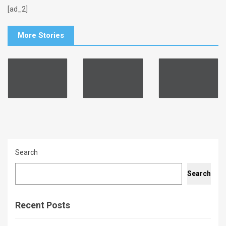
[ad_2]
More Stories
Search
Search
Recent Posts