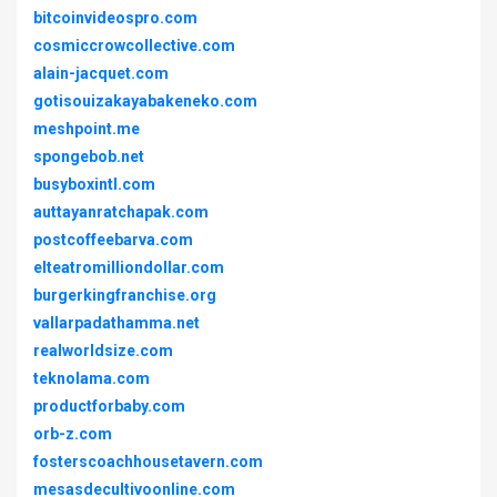
bitcoinvideospro.com
cosmiccrowcollective.com
alain-jacquet.com
gotisouizakayabakeneko.com
meshpoint.me
spongebob.net
busyboxintl.com
auttayanratchapak.com
postcoffeebarva.com
elteatromilliondollar.com
burgerkingfranchise.org
vallarpadathamma.net
realworldsize.com
teknolama.com
productforbaby.com
orb-z.com
fosterscoachhousetavern.com
mesasdecultivoonline.com