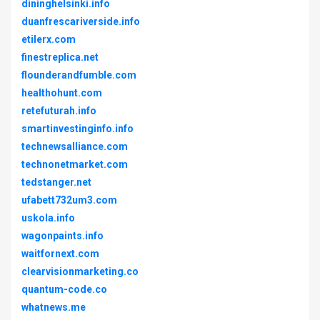
dininghelsinki.info
duanfrescariverside.info
etilerx.com
finestreplica.net
flounderandfumble.com
healthohunt.com
retefuturah.info
smartinvestinginfo.info
technewsalliance.com
technonetmarket.com
tedstanger.net
ufabett732um3.com
uskola.info
wagonpaints.info
waitfornext.com
clearvisionmarketing.co
quantum-code.co
whatnews.me