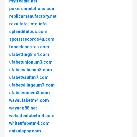
mytreepla.net
pokersimulations.com
replicamanufactory.net
rezultate-loto.info
splendifulous.com
sportsrecords4u.com
topceleberites.com
ufabetting8m4.com
ufabetunionum3.com
ufabetvalueum3.com
ufabetvaultm7.com
ufabetvillageum7.com
ufabetvoicem3.com
waveufabetm4.com
wayang88.net
websiteufabetm4.com
whiteufabetm4.com
anikalappy.com