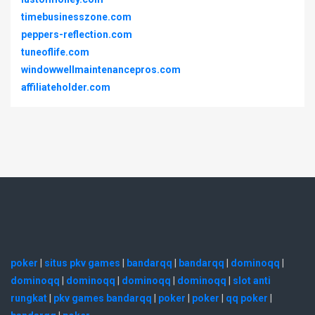
timebusinesszone.com
peppers-reflection.com
tuneoflife.com
windowwellmaintenancepros.com
affiliateholder.com
poker
|
situs pkv games
|
bandarqq
|
bandarqq
|
dominoqq
|
dominoqq
|
dominoqq
|
dominoqq
|
dominoqq
|
slot anti
rungkat
|
pkv games bandarqq
|
poker
|
poker
|
qq poker
|