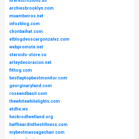
firerestrictions.us
archiesbrooklyn.com
muambeiros.net
infozblog.com
chonbaihat.com
elblogdeoscargonzalez.com
webpromote.net
steroids-store.co
arteydecoracion.net
fithog.com
bestlaptopbestmonitor.com
georginaryland.com
roseandbasil.com
thewhitewhitelights.com
atdhe.ws
heckrodtwetland.org
halfheardinthestillness.com
mybestmassagechair.com