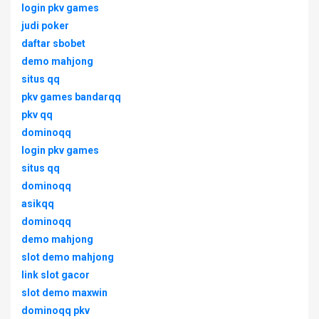
login pkv games
judi poker
daftar sbobet
demo mahjong
situs qq
pkv games bandarqq
pkv qq
dominoqq
login pkv games
situs qq
dominoqq
asikqq
dominoqq
demo mahjong
slot demo mahjong
link slot gacor
slot demo maxwin
dominoqq pkv