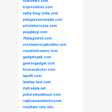
rodrovers.com
tripssolution.com
satta-king-india.com
yukigassencanada.com
articlehorizone.com
yuqqbbzp.com
7betagents6.com
coronavirusuptodate.com
crackinstreams.com
gadgetspak.com
gearsngadget.com
hireseodoctor.com
lapsfit.com
levelup-fast.com
mytreepla.net
pokersimulations.com
replicamanufactory.net
rezultate-loto.info