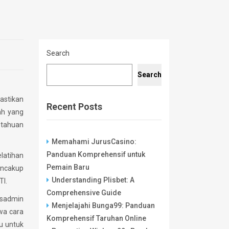
Search
Search
astikan
Recent Posts
ah yang
etahuan
Memahami JurusCasino:
Panduan Komprehensif untuk
latihan
Pemain Baru
encakup
Understanding Plisbet: A
TI.
Comprehensive Guide
ysadmin
Menjelajahi Bunga99: Panduan
wa cara
Komprehensif Taruhan Online
u untuk