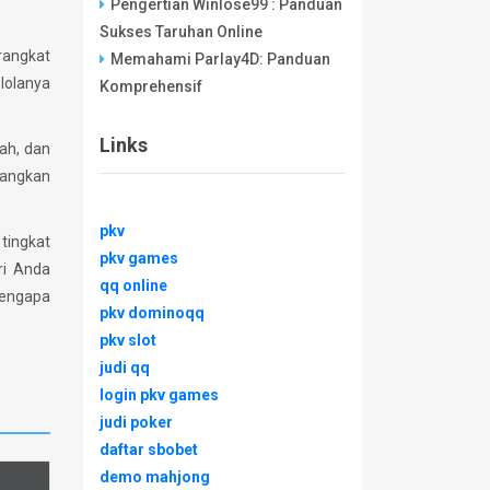
Pengertian Winlose99 : Panduan
Sukses Taruhan Online
erangkat
Memahami Parlay4D: Panduan
lolanya
Komprehensif
Links
ah, dan
bangkan
pkv
tingkat
pkv games
ri Anda
qq online
mengapa
pkv dominoqq
pkv slot
judi qq
login pkv games
judi poker
daftar sbobet
demo mahjong