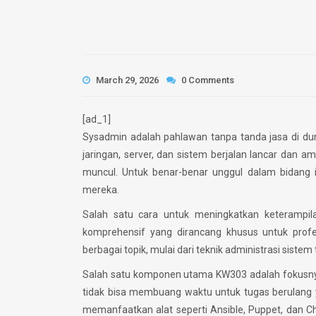
March 29, 2026
0 Comments
[ad_1]
Sysadmin adalah pahlawan tanpa tanda jasa di dun
jaringan, server, dan sistem berjalan lancar dan
muncul. Untuk benar-benar unggul dalam bidang
mereka.
Salah satu cara untuk meningkatkan keterampi
komprehensif yang dirancang khusus untuk profe
berbagai topik, mulai dari teknik administrasi sist
Salah satu komponen utama KW303 adalah fokusnya 
tidak bisa membuang waktu untuk tugas berulang 
memanfaatkan alat seperti Ansible, Puppet, dan 