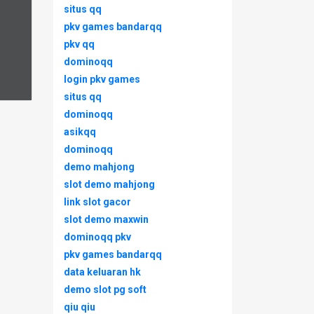
situs qq
pkv games bandarqq
pkv qq
dominoqq
login pkv games
situs qq
dominoqq
asikqq
dominoqq
demo mahjong
slot demo mahjong
link slot gacor
slot demo maxwin
dominoqq pkv
pkv games bandarqq
data keluaran hk
demo slot pg soft
qiu qiu