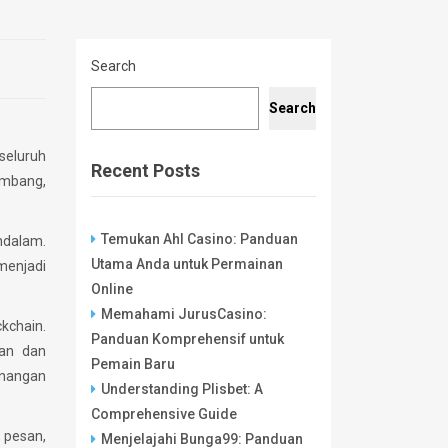
Search
Search
seluruh
Recent Posts
embang,
Temukan Ahl Casino: Panduan
ndalam.
Utama Anda untuk Permainan
menjadi
Online
Memahami JurusCasino:
kchain.
Panduan Komprehensif untuk
an dan
Pemain Baru
enangan
Understanding Plisbet: A
Comprehensive Guide
, pesan,
Menjelajahi Bunga99: Panduan