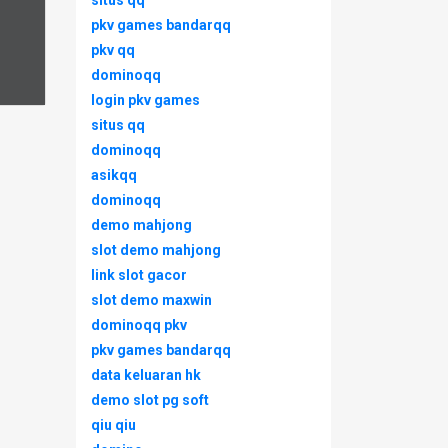
situs qq
pkv games bandarqq
pkv qq
dominoqq
login pkv games
situs qq
dominoqq
asikqq
dominoqq
demo mahjong
slot demo mahjong
link slot gacor
slot demo maxwin
dominoqq pkv
pkv games bandarqq
data keluaran hk
demo slot pg soft
qiu qiu