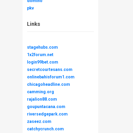
domino
pkv
Links
stagehubs.com
1x2forum.net
login99bet.com
secretcourtesans.com
onlinebahisforum1.com
chicagoheadline.com
camming.org
rajalion88.com
goupuntacana.com
riversedgepark.com
zaseez.com
catchycrunch.com