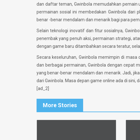
dan daftar teman, Gwinbola memudahkan pemain un
permainan sosial ini membedakan Gwinbola dari 
benar -benar mendalam dan menarik bagi para pem
Selain teknologi inovatif dan fitur sosialnya, Gwi
penembak yang penuh aksi, permainan strategi, ata
dengan game baru ditambahkan secara teratur, selal
Secara keseluruhan, Gwinbola memimpin di masa de
dan berbagai permainan, Gwinbola dengan cepat m
yang benar-benar mendalam dan menarik. Jadi, jika 
dari Gwinbola. Masa depan game online ada di sini, d
[ad_2]
More Stories