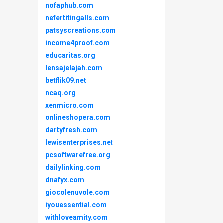
nofaphub.com
nefertitingalls.com
patsyscreations.com
income4proof.com
educaritas.org
lensajelajah.com
betflik09.net
ncaq.org
xenmicro.com
onlineshopera.com
dartyfresh.com
lewisenterprises.net
pcsoftwarefree.org
dailylinking.com
dnafyx.com
giocolenuvole.com
iyouessential.com
withloveamity.com