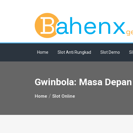
Skip
to
content
Home
Slot Anti Rungkad
Slot Demo
Sl
Gwinbola: Masa Depan 
Home
Slot Online