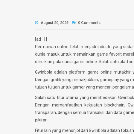
August 20, 2025
0 Comments
[ad_1]
Permainan online telah menjadi industri yang sed
dunia masuk untuk memainkan game favorit mereka
demikian pula dunia game online. Salah satu platfor
Gwinbola adalah platform game online mutakhi
Dengan grafik yang menakjubkan, gameplay yang mu
tujuan tujuan untuk gamer yang mencari pengalaman
Salah satu fitur utama yang membedakan Gwinbola 
Dengan memanfaatkan kekuatan blockchain, G
transparan, dengan semua transaksi dan data gam
pikiran.
Fitur lain yang menonjol dari Gwinbola adalah fokus