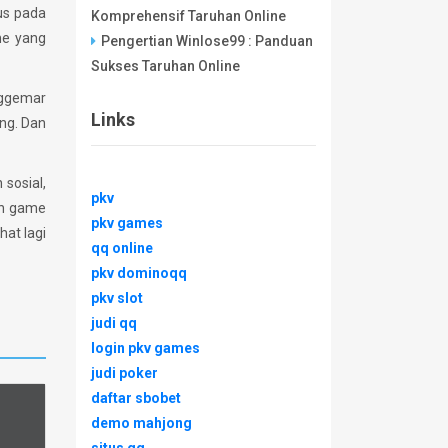
us pada
Komprehensif Taruhan Online
me yang
Pengertian Winlose99 : Panduan
Sukses Taruhan Online
nggemar
Links
ng. Dan
sosial,
pkv
in game
pkv games
hat lagi
qq online
pkv dominoqq
pkv slot
judi qq
login pkv games
judi poker
daftar sbobet
demo mahjong