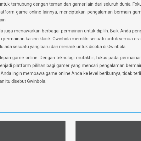
tuk terhubung dengan teman dan gamer lain dari seluruh dunia. Fok
platform game online lainnya, menciptakan pengalaman bermain ga
ain.
nbola juga menawarkan berbagai permainan untuk dipilih. Baik Anda pe
u permainan kasino klasik, Gwinbola memiliki sesuatu untuk semua ora
u ada sesuatu yang baru dan menarik untuk dicoba di Gwinbola.
pan game online. Dengan teknologi mutakhir, fokus pada permainan 
enjadi platform pilihan bagi gamer yang mencari pengalaman berma
Anda ingin membawa game online Anda ke level berikutnya, tidak terli
an itu disebut Gwinbola.