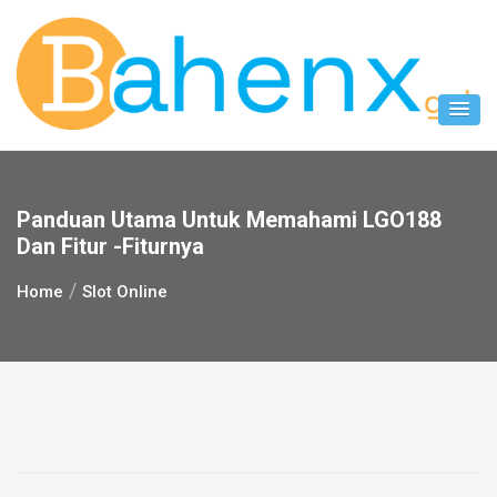
Skip
to
content
Panduan Utama Untuk Memahami LGO188
Dan Fitur -fiturnya
Home
Slot Online