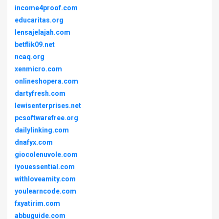
income4proof.com
educaritas.org
lensajelajah.com
betflik09.net
ncaq.org
xenmicro.com
onlineshopera.com
dartyfresh.com
lewisenterprises.net
pcsoftwarefree.org
dailylinking.com
dnafyx.com
giocolenuvole.com
iyouessential.com
withloveamity.com
youlearncode.com
fxyatirim.com
abbuguide.com