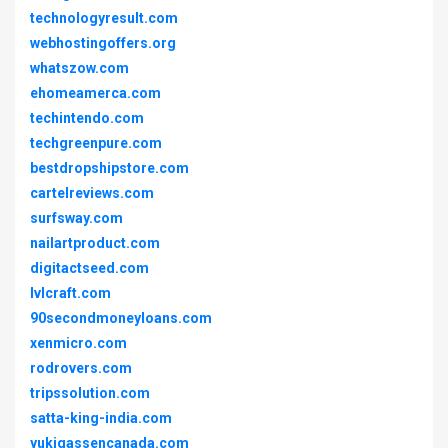
technologyresult.com
webhostingoffers.org
whatszow.com
ehomeamerca.com
techintendo.com
techgreenpure.com
bestdropshipstore.com
cartelreviews.com
surfsway.com
nailartproduct.com
digitactseed.com
lvlcraft.com
90secondmoneyloans.com
xenmicro.com
rodrovers.com
tripssolution.com
satta-king-india.com
yukigassencanada.com