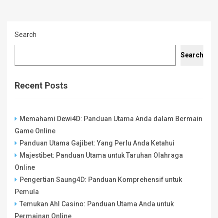
Search
Search
Recent Posts
Memahami Dewi4D: Panduan Utama Anda dalam Bermain
Game Online
Panduan Utama Gajibet: Yang Perlu Anda Ketahui
Majestibet: Panduan Utama untuk Taruhan Olahraga
Online
Pengertian Saung4D: Panduan Komprehensif untuk
Pemula
Temukan Ahl Casino: Panduan Utama Anda untuk
Permainan Online