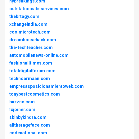
nybreakings.com
outstationcabsservices.com
thekrtagy.com
xchangeindia.com
coolmicrotech.com
dreamhousehack.com
the-techteacher.com
automobilenews-online.com
fashionalltimes.com
totaldigitalforum.com
technoarmaan.com
empresasposicionamientoweb.com
tonybestcosmetics.com
buzznc.com
fxjoiner.com
skinbykindra.com
alltherageface.com
codenational.com