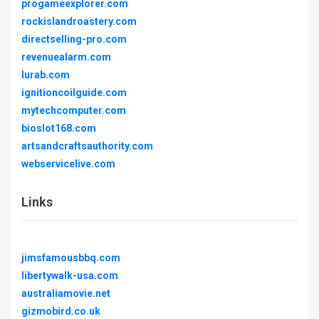
progameexplorer.com
rockislandroastery.com
directselling-pro.com
revenuealarm.com
lurab.com
ignitioncoilguide.com
mytechcomputer.com
bioslot168.com
artsandcraftsauthority.com
webservicelive.com
Links
jimsfamousbbq.com
libertywalk-usa.com
australiamovie.net
gizmobird.co.uk