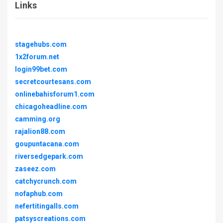
Links
stagehubs.com
1x2forum.net
login99bet.com
secretcourtesans.com
onlinebahisforum1.com
chicagoheadline.com
camming.org
rajalion88.com
goupuntacana.com
riversedgepark.com
zaseez.com
catchycrunch.com
nofaphub.com
nefertitingalls.com
patsyscreations.com