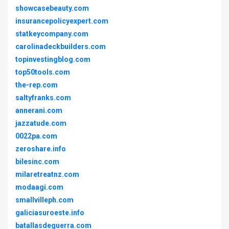
showcasebeauty.com
insurancepolicyexpert.com
statkeycompany.com
carolinadeckbuilders.com
topinvestingblog.com
top50tools.com
the-rep.com
saltyfranks.com
annerani.com
jazzatude.com
0022pa.com
zeroshare.info
bilesinc.com
milaretreatnz.com
modaagi.com
smallvilleph.com
galiciasuroeste.info
batallasdeguerra.com