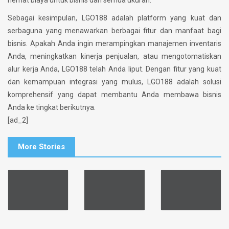
hemat biaya untuk bisnis dari semua ukuran.
Sebagai kesimpulan, LGO188 adalah platform yang kuat dan
serbaguna yang menawarkan berbagai fitur dan manfaat bagi
bisnis. Apakah Anda ingin merampingkan manajemen inventaris
Anda, meningkatkan kinerja penjualan, atau mengotomatiskan
alur kerja Anda, LGO188 telah Anda liput. Dengan fitur yang kuat
dan kemampuan integrasi yang mulus, LGO188 adalah solusi
komprehensif yang dapat membantu Anda membawa bisnis
Anda ke tingkat berikutnya.
[ad_2]
More Stories