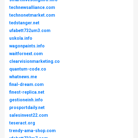
technewsalliance.com
technonetmarket.com
tedstanger.net
ufabett732um3.com
uskola.info
wagonpaints.info
waitfornext.com
clearvisionmarketing.co
quantum-code.co
whatnews.me
final-dream.com
finest-replica.net
gestioneinh.info
prosportdaily.net
salesinvest22.com
teseract.org
trendy-ama-shop.com