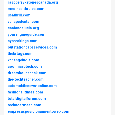
raspberryketonescanada.org
medihealthrules.com
usathrill.com
vshapedental.com
canfandalucia.org
yourengineguide.com
nybreakings.com
outstationcabsservices.com
thekrtagy.com
xchangeindia.com
coolmicrotech.com
dreamhousehack.com
the-techteacher.com
automobilenews-online.com
fashionalltimes.com
totaldigitalforum.com
technoarmaan.com
empresasposicionamientoweb.com