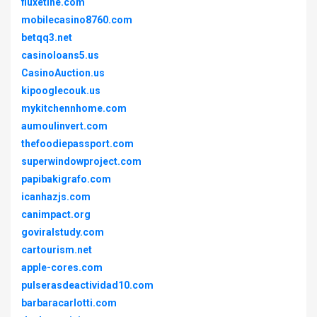
fluxetine.com
mobilecasino8760.com
betqq3.net
casinoloans5.us
CasinoAuction.us
kipooglecouk.us
mykitchennhome.com
aumoulinvert.com
thefoodiepassport.com
superwindowproject.com
papibakigrafo.com
icanhazjs.com
canimpact.org
goviralstudy.com
cartourism.net
apple-cores.com
pulserasdeactividad10.com
barbaracarlotti.com