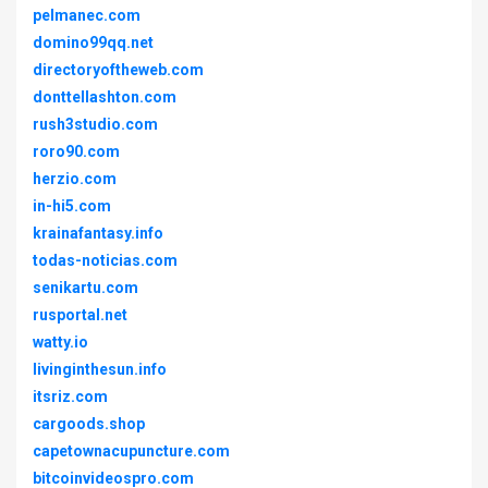
pelmanec.com
domino99qq.net
directoryoftheweb.com
donttellashton.com
rush3studio.com
roro90.com
herzio.com
in-hi5.com
krainafantasy.info
todas-noticias.com
senikartu.com
rusportal.net
watty.io
livinginthesun.info
itsriz.com
cargoods.shop
capetownacupuncture.com
bitcoinvideospro.com