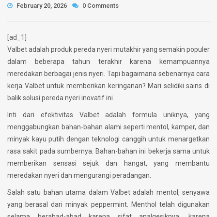
February 20, 2026
0 Comments
[ad_1]
Valbet adalah produk pereda nyeri mutakhir yang semakin populer
dalam beberapa tahun terakhir karena kemampuannya
meredakan berbagai jenis nyeri. Tapi bagaimana sebenarnya cara
kerja Valbet untuk memberikan keringanan? Mari selidiki sains di
balik solusi pereda nyeri inovatif ini.
Inti dari efektivitas Valbet adalah formula uniknya, yang
menggabungkan bahan-bahan alami seperti mentol, kamper, dan
minyak kayu putih dengan teknologi canggih untuk menargetkan
rasa sakit pada sumbernya. Bahan-bahan ini bekerja sama untuk
memberikan sensasi sejuk dan hangat, yang membantu
meredakan nyeri dan mengurangi peradangan.
Salah satu bahan utama dalam Valbet adalah mentol, senyawa
yang berasal dari minyak peppermint. Menthol telah digunakan
selama berabad-abad karena sifat analgesiknya, karena