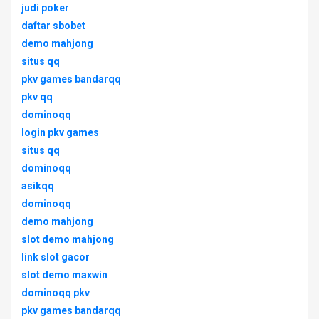
judi poker
daftar sbobet
demo mahjong
situs qq
pkv games bandarqq
pkv qq
dominoqq
login pkv games
situs qq
dominoqq
asikqq
dominoqq
demo mahjong
slot demo mahjong
link slot gacor
slot demo maxwin
dominoqq pkv
pkv games bandarqq