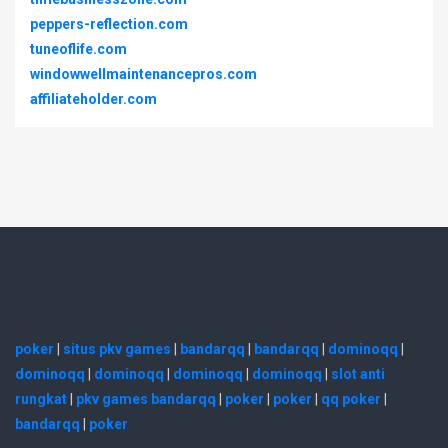
peppers-reflection.com
tuneoflife.com
windowwellmaintenancepros.com
affiliateholder.com
poker
|
situs pkv games
|
bandarqq
|
bandarqq
|
dominoqq
|
dominoqq
|
dominoqq
|
dominoqq
|
dominoqq
|
slot anti
rungkat
|
pkv games bandarqq
|
poker
|
poker
|
qq poker
|
bandarqq
|
poker