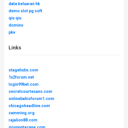
data keluaran hk
demo slot pg soft
qiu qiu
domino
pkv
Links
stagehubs.com
1x2forum.net
login99bet.com
secretcourtesans.com
onlinebahisforum1.com
chicagoheadline.com
camming.org
rajalion88.com
goupuntacana.com