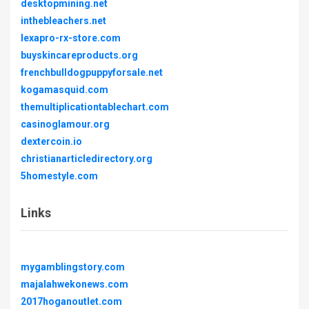
desktopmining.net
inthebleachers.net
lexapro-rx-store.com
buyskincareproducts.org
frenchbulldogpuppyforsale.net
kogamasquid.com
themultiplicationtablechart.com
casinoglamour.org
dextercoin.io
christianarticledirectory.org
5homestyle.com
Links
mygamblingstory.com
majalahwekonews.com
2017hoganoutlet.com