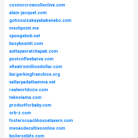
cosmiccrowcollective.com
alain-jacquet.com
gotisouizakayabakeneko.com
meshpoint.me
spongebob.net
busyboxintl.com
auttayanratchapak.com
postcoffeebarva.com
elteatromilliondollar.com
burgerkingfranchise.org
vallarpadathamma.net
realworldsize.com
teknolama.com
productforbaby.com
orb-z.com
fosterscoachhousetavern.com
mesasdecultivoonline.com
boilersnbits.com