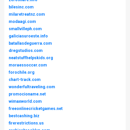
bilesinc.com
milaretreatnz.com
modaagi.com
smallvilleph.com
galiciasuroeste.info
batallasdeguerra.com
dregstudios.com
neatstuffhelpskids.org
moraessoccer.com
forochile.org
chart-track.com
wonderfultraveling.com
promocioname.net
wimaxworld.com
freeonlinecricketgames.net
bestcashing.biz
firerestrictions.us