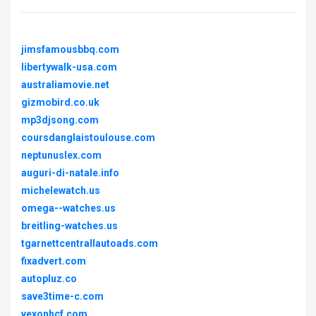
jimsfamousbbq.com
libertywalk-usa.com
australiamovie.net
gizmobird.co.uk
mp3djsong.com
coursdanglaistoulouse.com
neptunuslex.com
auguri-di-natale.info
michelewatch.us
omega--watches.us
breitling-watches.us
tgarnettcentrallautoads.com
fixadvert.com
autopluz.co
save3time-c.com
vexonhcf.com