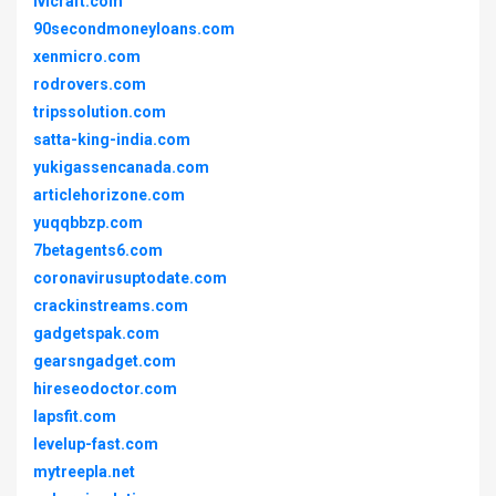
lvlcraft.com
90secondmoneyloans.com
xenmicro.com
rodrovers.com
tripssolution.com
satta-king-india.com
yukigassencanada.com
articlehorizone.com
yuqqbbzp.com
7betagents6.com
coronavirusuptodate.com
crackinstreams.com
gadgetspak.com
gearsngadget.com
hireseodoctor.com
lapsfit.com
levelup-fast.com
mytreepla.net