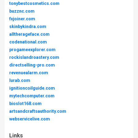
tonybestcosmetics.com
buzznc.com
fxjoiner.com
skinbykindra.com
alltherageface.com
codenational.com
progameexplorer.com
rockislandroastery.com
directselling-pro.com
revenuealarm.com
lurab.com
ignitioncoilguide.com
mytechcomputer.com
bioslot168.com
artsandcraftsauthority.com
webservicelive.com
Links