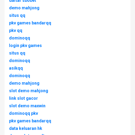
daftar sbobet
demo mahjong
situs qq
pkv games bandarqq
pkv qq
dominoqq
login pkv games
situs qq
dominoqq
asikqq
dominoqq
demo mahjong
slot demo mahjong
link slot gacor
slot demo maxwin
dominoqq pkv
pkv games bandarqq
data keluaran hk