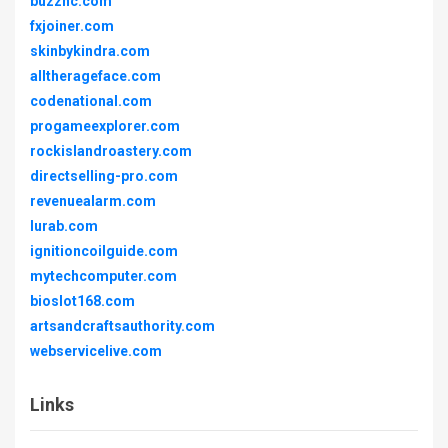
buzznc.com
fxjoiner.com
skinbykindra.com
alltherageface.com
codenational.com
progameexplorer.com
rockislandroastery.com
directselling-pro.com
revenuealarm.com
lurab.com
ignitioncoilguide.com
mytechcomputer.com
bioslot168.com
artsandcraftsauthority.com
webservicelive.com
Links