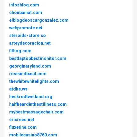
infozblog.com
chonbaihat.com
elblogdeoscargonzalez.com
webpromote.net
steroids-store.co
arteydecoracion.net
fithog.com
bestlaptopbestmonitor.com
georginaryland.com
roseandbasil.com
thewhitewhitelights.com
atdhe.ws
heckrodtwetland.org
halfheardinthestillness.com
mybestmassagechair.com
ericreed.net
fluxetine.com
mobilecasino8760.com