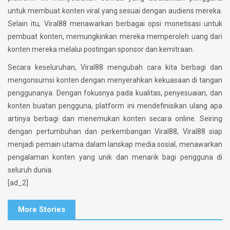
untuk membuat konten viral yang sesuai dengan audiens mereka.
Selain itu, Viral88 menawarkan berbagai opsi monetisasi untuk
pembuat konten, memungkinkan mereka memperoleh uang dari
konten mereka melalui postingan sponsor dan kemitraan.
Secara keseluruhan, Viral88 mengubah cara kita berbagi dan
mengonsumsi konten dengan menyerahkan kekuasaan di tangan
penggunanya. Dengan fokusnya pada kualitas, penyesuaian, dan
konten buatan pengguna, platform ini mendefinisikan ulang apa
artinya berbagi dan menemukan konten secara online. Seiring
dengan pertumbuhan dan perkembangan Viral88, Viral88 siap
menjadi pemain utama dalam lanskap media sosial, menawarkan
pengalaman konten yang unik dan menarik bagi pengguna di
seluruh dunia.
[ad_2]
More Stories