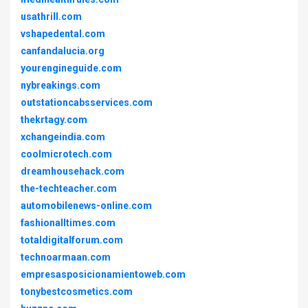
usathrill.com
vshapedental.com
canfandalucia.org
yourengineguide.com
nybreakings.com
outstationcabsservices.com
thekrtagy.com
xchangeindia.com
coolmicrotech.com
dreamhousehack.com
the-techteacher.com
automobilenews-online.com
fashionalltimes.com
totaldigitalforum.com
technoarmaan.com
empresasposicionamientoweb.com
tonybestcosmetics.com