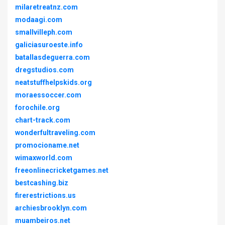
milaretreatnz.com
modaagi.com
smallvilleph.com
galiciasuroeste.info
batallasdeguerra.com
dregstudios.com
neatstuffhelpskids.org
moraessoccer.com
forochile.org
chart-track.com
wonderfultraveling.com
promocioname.net
wimaxworld.com
freeonlinecricketgames.net
bestcashing.biz
firerestrictions.us
archiesbrooklyn.com
muambeiros.net