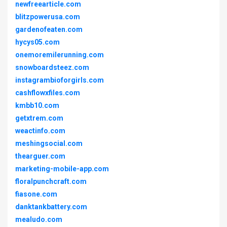
newfreearticle.com
blitzpowerusa.com
gardenofeaten.com
hycys05.com
onemoremilerunning.com
snowboardsteez.com
instagrambioforgirls.com
cashflowxfiles.com
kmbb10.com
getxtrem.com
weactinfo.com
meshingsocial.com
thearguer.com
marketing-mobile-app.com
floralpunchcraft.com
fiasone.com
danktankbattery.com
mealudo.com