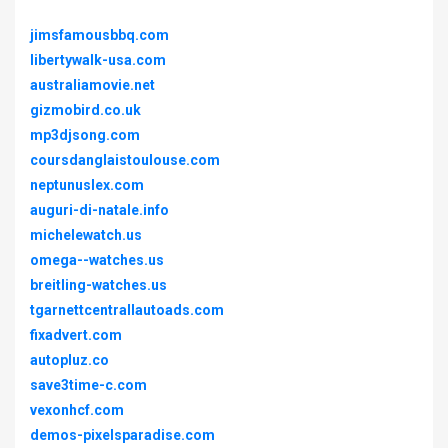
jimsfamousbbq.com
libertywalk-usa.com
australiamovie.net
gizmobird.co.uk
mp3djsong.com
coursdanglaistoulouse.com
neptunuslex.com
auguri-di-natale.info
michelewatch.us
omega--watches.us
breitling-watches.us
tgarnettcentrallautoads.com
fixadvert.com
autopluz.co
save3time-c.com
vexonhcf.com
demos-pixelsparadise.com