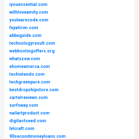
iyouessential.com
withloveamity.com
youlearncode.com
fxyatirim.com
abbuguide.com
technologyresult.com
webhostingoffers.org
whatszow.com
ehomeamerca.com
techintendo.com
techgreenpure.com
bestdropshipstore.com
cartelreviews.com
surfsway.com
nailartproduct.com
digitactseed.com
lvlcraft.com
90secondmoneyloans.com