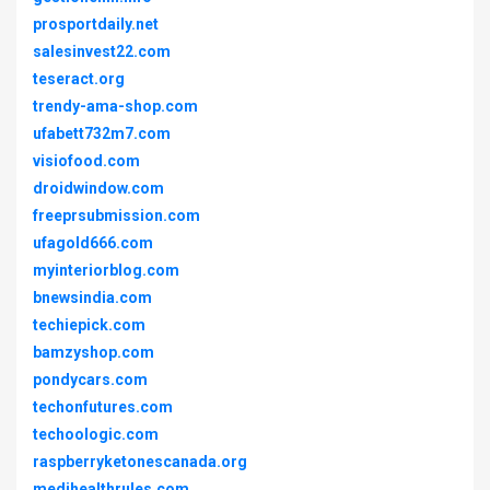
prosportdaily.net
salesinvest22.com
teseract.org
trendy-ama-shop.com
ufabett732m7.com
visiofood.com
droidwindow.com
freeprsubmission.com
ufagold666.com
myinteriorblog.com
bnewsindia.com
techiepick.com
bamzyshop.com
pondycars.com
techonfutures.com
techoologic.com
raspberryketonescanada.org
medihealthrules.com