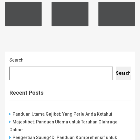
Search
Search
Recent Posts
Panduan Utama Gajibet: Yang Perlu Anda Ketahui
Majestibet: Panduan Utama untuk Taruhan Olahraga
Online
Pengertian Saung4D: Panduan Komprehensif untuk