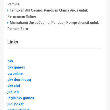
Pemula
Temukan Ahl Casino: Panduan Utama Anda untuk
Permainan Online
Memahami JurusCasino: Panduan Komprehensif untuk
Pemain Baru
Links
pkv
pkv games
qq online
pkv dominoqq
pkv slot
judi qq
login pkv games
judi poker