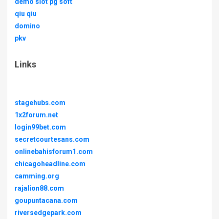
demo slot pg soft
qiu qiu
domino
pkv
Links
stagehubs.com
1x2forum.net
login99bet.com
secretcourtesans.com
onlinebahisforum1.com
chicagoheadline.com
camming.org
rajalion88.com
goupuntacana.com
riversedgepark.com