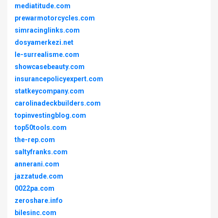
mediatitude.com
prewarmotorcycles.com
simracinglinks.com
dosyamerkezi.net
le-surrealisme.com
showcasebeauty.com
insurancepolicyexpert.com
statkeycompany.com
carolinadeckbuilders.com
topinvestingblog.com
top50tools.com
the-rep.com
saltyfranks.com
annerani.com
jazzatude.com
0022pa.com
zeroshare.info
bilesinc.com