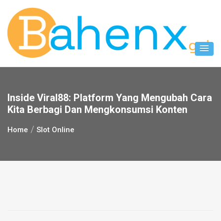
Skip
to
content
Inside Viral88: Platform Yang Mengubah Cara
Kita Berbagi Dan Mengkonsumsi Konten
Home
Slot Online