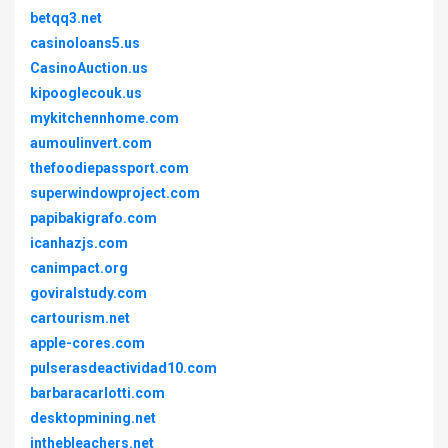
betqq3.net
casinoloans5.us
CasinoAuction.us
kipooglecouk.us
mykitchennhome.com
aumoulinvert.com
thefoodiepassport.com
superwindowproject.com
papibakigrafo.com
icanhazjs.com
canimpact.org
goviralstudy.com
cartourism.net
apple-cores.com
pulserasdeactividad10.com
barbaracarlotti.com
desktopmining.net
inthebleachers.net