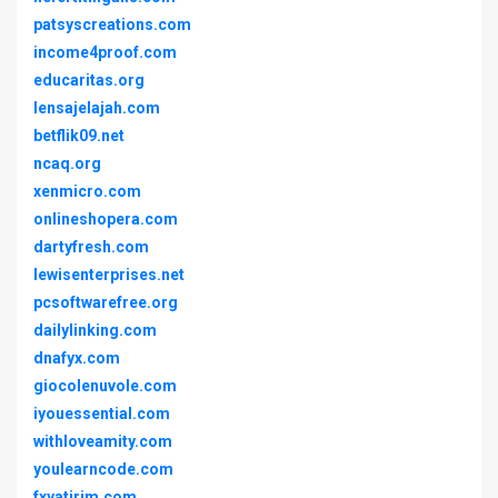
patsyscreations.com
income4proof.com
educaritas.org
lensajelajah.com
betflik09.net
ncaq.org
xenmicro.com
onlineshopera.com
dartyfresh.com
lewisenterprises.net
pcsoftwarefree.org
dailylinking.com
dnafyx.com
giocolenuvole.com
iyouessential.com
withloveamity.com
youlearncode.com
fxyatirim.com