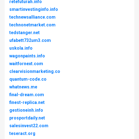
retefuturah.info
smartinvestinginfo.info
technewsalliance.com
technonetmarket.com
tedstanger.net
ufabett732um3.com
uskola.info
wagonpaints.info
waitfornext.com
clearvisionmarketing.co
quantum-code.co
whatnews.me
final-dream.com
finest-replica.net
gestioneinh.info
prosportdaily.net
salesinvest22.com
teseract.org