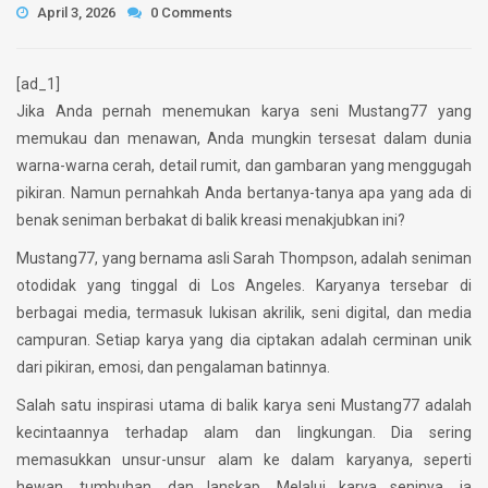
April 3, 2026
0 Comments
[ad_1]
Jika Anda pernah menemukan karya seni Mustang77 yang
memukau dan menawan, Anda mungkin tersesat dalam dunia
warna-warna cerah, detail rumit, dan gambaran yang menggugah
pikiran. Namun pernahkah Anda bertanya-tanya apa yang ada di
benak seniman berbakat di balik kreasi menakjubkan ini?
Mustang77, yang bernama asli Sarah Thompson, adalah seniman
otodidak yang tinggal di Los Angeles. Karyanya tersebar di
berbagai media, termasuk lukisan akrilik, seni digital, dan media
campuran. Setiap karya yang dia ciptakan adalah cerminan unik
dari pikiran, emosi, dan pengalaman batinnya.
Salah satu inspirasi utama di balik karya seni Mustang77 adalah
kecintaannya terhadap alam dan lingkungan. Dia sering
memasukkan unsur-unsur alam ke dalam karyanya, seperti
hewan, tumbuhan, dan lanskap. Melalui karya seninya, ia