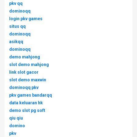
pkv qq
dominoqq
login pkv games
situs qq
dominoqq
asikqq
dominoqq
demo mahjong
slot demo mahjong
link slot gacor
slot demo maxwin
dominoqq pkv
pkv games bandarqq
data keluaran hk
demo slot pg soft
qiu qiu
domino
pkv