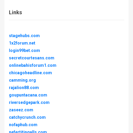
Links
stagehubs.com
1x2forum.net
login99bet.com
secretcourtesans.com
onlinebahisforum1.com
chicagoheadline.com
camming.org
rajalion88.com
goupuntacana.com
riversedgepark.com
zaseez.com
catchycrunch.com
nofaphub.com
nefertitingalls.com