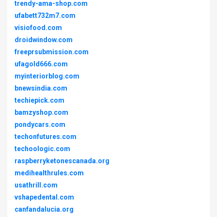
trendy-ama-shop.com
ufabett732m7.com
visiofood.com
droidwindow.com
freeprsubmission.com
ufagold666.com
myinteriorblog.com
bnewsindia.com
techiepick.com
bamzyshop.com
pondycars.com
techonfutures.com
techoologic.com
raspberryketonescanada.org
medihealthrules.com
usathrill.com
vshapedental.com
canfandalucia.org