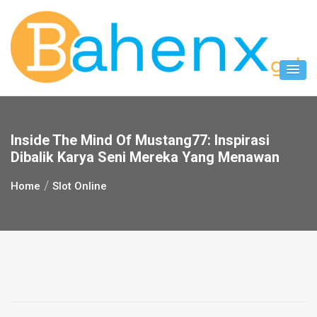
Skip
to
content
Inside The Mind Of Mustang77: Inspirasi
Dibalik Karya Seni Mereka Yang Menawan
Home
Slot Online