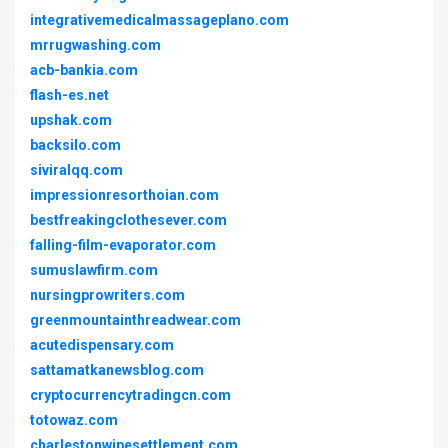
integrativemedicalmassageplano.com
mrrugwashing.com
acb-bankia.com
flash-es.net
upshak.com
backsilo.com
siviralqq.com
impressionresorthoian.com
bestfreakingclothesever.com
falling-film-evaporator.com
sumuslawfirm.com
nursingprowriters.com
greenmountainthreadwear.com
acutedispensary.com
sattamatkanewsblog.com
cryptocurrencytradingcn.com
totowaz.com
charlestonwipesettlement.com