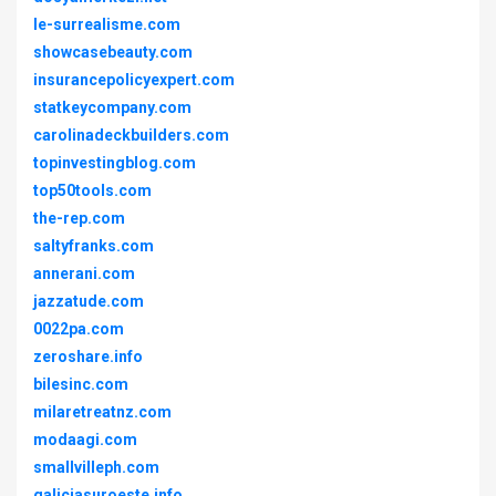
le-surrealisme.com
showcasebeauty.com
insurancepolicyexpert.com
statkeycompany.com
carolinadeckbuilders.com
topinvestingblog.com
top50tools.com
the-rep.com
saltyfranks.com
annerani.com
jazzatude.com
0022pa.com
zeroshare.info
bilesinc.com
milaretreatnz.com
modaagi.com
smallvilleph.com
galiciasuroeste.info