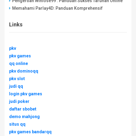
Pengertian Winlose99 : Panduan Sukses Taruhan Online
Memahami Parlay4D: Panduan Komprehensif
Links
pkv
pkv games
qq online
pkv dominoqq
pkv slot
judi qq
login pkv games
judi poker
daftar sbobet
demo mahjong
situs qq
pkv games bandarqq