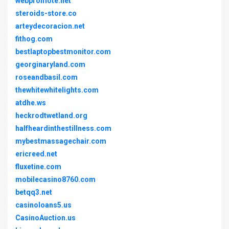
webpromote.net
steroids-store.co
arteydecoracion.net
fithog.com
bestlaptopbestmonitor.com
georginaryland.com
roseandbasil.com
thewhitewhitelights.com
atdhe.ws
heckrodtwetland.org
halfheardinthestillness.com
mybestmassagechair.com
ericreed.net
fluxetine.com
mobilecasino8760.com
betqq3.net
casinoloans5.us
CasinoAuction.us