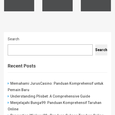
Search
Search
Recent Posts
Memahami JurusCasino: Panduan Komprehensif untuk
Pemain Baru
Understanding Plisbet: A Comprehensive Guide
Menjelajahi Bunga99: Panduan Komprehensif Taruhan
Online