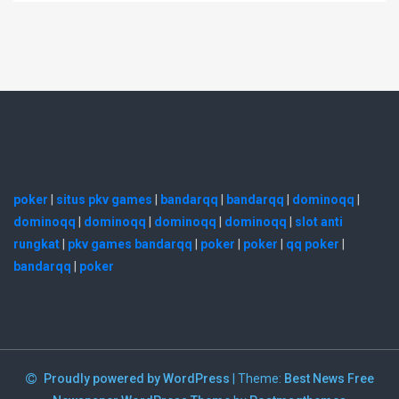
poker
|
situs pkv games
|
bandarqq
|
bandarqq
|
dominoqq
|
dominoqq
|
dominoqq
|
dominoqq
|
dominoqq
|
slot anti
rungkat
|
pkv games bandarqq
|
poker
|
poker
|
qq poker
|
bandarqq
|
poker
Proudly powered by WordPress
|
Theme:
Best News Free