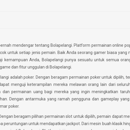
rnah mendengar tentang Bolapelangi. Platform permainan online popu
ok untuk setiap jenis pemain. Baik Anda seorang gamer biasa yang 
uji kemampuan Anda, Bolapelangi punya sesuatu untuk semua oran
a game dan fitur unggulan di Bolapelangi.
elangi adalah poker. Dengan beragam permainan poker untuk dipilih, t
apat menguji keterampilan mereka melawan orang lain dari seluruh
n dan permainan uang bagi mereka yang ingin meningkatkan taru
uhan. Dengan antarmuka yang ramah pengguna dan gameplay yang
emar poker.
. Dengan beragam pilihan permainan slot untuk dipilih, pemain dapat m
peruntungan untuk mendapatkan jackpot. Dari mesin buah klasik hing