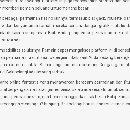
s pemain di Bolapelangi. Platform ini juga menawarkan promosi dan bon
an memberi pemain peluang untuk menang besar.
 berbagai permainan kasino lainnya, termasuk blackjack, roulette, da
no dari kenyamanan rumah mereka sendiri, dengan grafik realistis d
da di kasino sungguhan. Baik Anda penggemar permainan meja ata
 untuk Anda.
ompatibilitas selulernya. Pemain dapat mengakses platform ini di ponse
 permainan favorit saat bepergian. Baik saat Anda sedang berangka
ngan mudah masuk ke Bolapelangi dan mulai bermain. Dengan gamepl
 di Bolapelangi adalah yang terbaik.
 game online fantastis yang menawarkan beragam permainan dan fitu
ional berpengalaman atau gamer biasa, selalu ada sesuatu untuk semu
guna, permainan seru, dan bonus menggiurkan, tak heran Bolapelangi
adi mengapa menunggu? Kunjungi Bolapelangi hari ini dan mulai maink