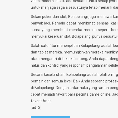
video modern, selalu ada sesuatu untuk setiap jeni
untuk menjaga segala sesuatunya tetap menarik d
Selain poker dan slot, Bolapelangi juga menawarkan
banyak lagi. Pemain dapat menikmati sensasi kasi
suara yang membuat mereka merasa seperti bera
menyukai keseruan slot, Bolapelangi punya sesuatu
Salah satu fitur menonjol dari Bolapelangi adalah k
dan tablet mereka, memungkinkan mereka menikmati
atau mengantri di toko kelontong, Anda dapat de
halus dan kontrol yang responsif, pengalaman seluler
Secara keseluruhan, Bolapelangi adalah platform
pemain dari semua level. Baik Anda seorang profes
di Bolapelangi. Dengan antarmuka yang ramah peng
cepat menjadi favorit para pecinta game online. J
favorit Anda!
[ad_2]