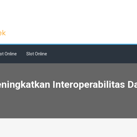
ot Online
Slot Online
ingkatkan Interoperabilitas Da