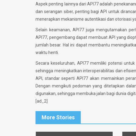
Aspek penting lainnya dari API77 adalah penekana
dan serangan siber, penting bagi API untuk dir
menerapkan mekanisme autentikasi dan otorisasi yan
Selain keamanan, API77 juga mengutamakan perf
API77, pengembang dapat membuat API yang diopti
jumlah besar. Hal ini dapat membantu meningkatka
waktu henti.
Secara keseluruhan, API77 memiliki potensi untuk
sehingga meningkatkan interoperabilitas dan efisi
API, standar seperti API77 akan memainkan pe
Dengan mengikuti pedoman yang ditetapkan dal
digunakan, sehingga membuka jalan bagi dunia digita
[ad_2]
More Stories