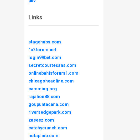
pkv
Links
stagehubs.com
1x2forum.net
login99bet.com
secretcourtesans.com
onlinebahisforum1.com
chicagoheadline.com
camming.org
rajalion88.com
goupuntacana.com
riversedgepark.com
zaseez.com
catchycrunch.com
nofaphub.com