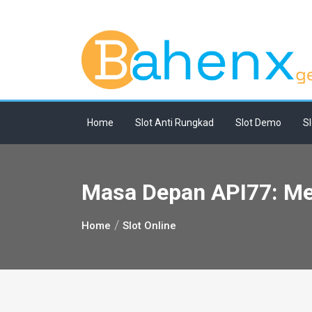
Skip
to
content
Home
Slot Anti Rungkad
Slot Demo
Sl
Masa Depan API77: Men
Home
Slot Online