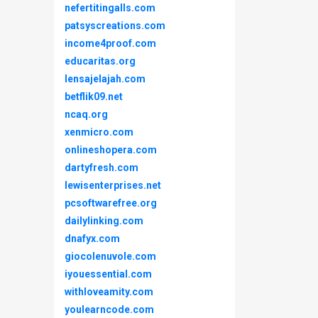
nefertitingalls.com
patsyscreations.com
income4proof.com
educaritas.org
lensajelajah.com
betflik09.net
ncaq.org
xenmicro.com
onlineshopera.com
dartyfresh.com
lewisenterprises.net
pcsoftwarefree.org
dailylinking.com
dnafyx.com
giocolenuvole.com
iyouessential.com
withloveamity.com
youlearncode.com