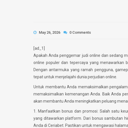
May 26, 2026
0 Comments
[ad_1]
Apakah Anda penggemar judi online dan sedang me
online populer dan tepercaya yang menawarkan 
Dengan antarmuka yang ramah pengguna, gamepla
tepat untuk menjelajahi dunia perjudian online.
Untuk membantu Anda memaksimalkan pengalaman A
memaksimalkan kemenangan Anda. Baik Anda pemai
akan membantu Anda meningkatkan peluang menang
1. Manfaatkan bonus dan promosi: Salah satu keu
yang ditawarkan platform. Dari bonus sambutan 
Anda di Ceriabet. Pastikan untuk mengawasi halam