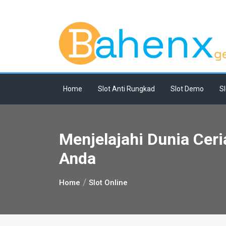
Skip
to
content
Home
Slot Anti Rungkad
Slot Demo
Sl
Menjelajahi Dunia Cer
Anda
Home
Slot Online