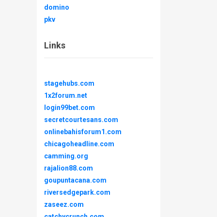
domino
pkv
Links
stagehubs.com
1x2forum.net
login99bet.com
secretcourtesans.com
onlinebahisforum1.com
chicagoheadline.com
camming.org
rajalion88.com
goupuntacana.com
riversedgepark.com
zaseez.com
catchycrunch.com