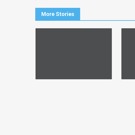
More Stories