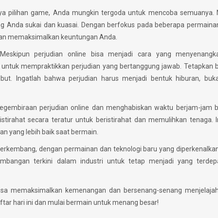
nya pilihan game, Anda mungkin tergoda untuk mencoba semuanya.
ng Anda sukai dan kuasai. Dengan berfokus pada beberapa permaina
dan memaksimalkan keuntungan Anda.
: Meskipun perjudian online bisa menjadi cara yang menyenang
 untuk mempraktikkan perjudian yang bertanggung jawab. Tetapkan 
ebut. Ingatlah bahwa perjudian harus menjadi bentuk hiburan, buk
 kegembiraan perjudian online dan menghabiskan waktu berjam-jam 
stirahat secara teratur untuk beristirahat dan memulihkan tenaga. I
 yang lebih baik saat bermain.
s berkembang, dengan permainan dan teknologi baru yang diperkenalkan
embangan terkini dalam industri untuk tetap menjadi yang terde
da bisa memaksimalkan kemenangan dan bersenang-senang menjelajah
Daftar hari ini dan mulai bermain untuk menang besar!