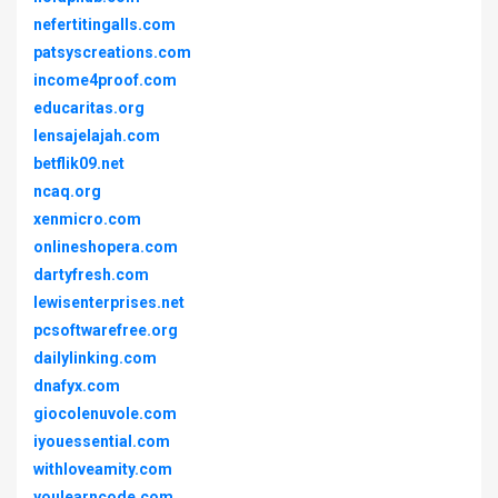
nefertitingalls.com
patsyscreations.com
income4proof.com
educaritas.org
lensajelajah.com
betflik09.net
ncaq.org
xenmicro.com
onlineshopera.com
dartyfresh.com
lewisenterprises.net
pcsoftwarefree.org
dailylinking.com
dnafyx.com
giocolenuvole.com
iyouessential.com
withloveamity.com
youlearncode.com