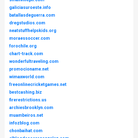
galiciasuroeste.info
batallasdeguerra.com
dregstudios.com
neatstuffhelpskids.org
moraessoccer.com
forochile.org
chart-track.com
wonderfultraveling.com
promocioname.net
wimaxworld.com
freeonlinecricketgames.net
bestcashing.biz
firerestrictions.us
archiesbrooklyn.com
muambeiros.net
infozblog.com
chonbaihat.com