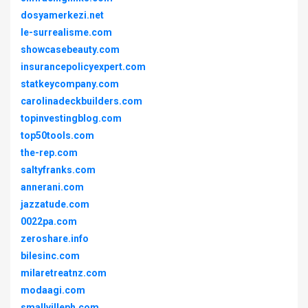
dosyamerkezi.net
le-surrealisme.com
showcasebeauty.com
insurancepolicyexpert.com
statkeycompany.com
carolinadeckbuilders.com
topinvestingblog.com
top50tools.com
the-rep.com
saltyfranks.com
annerani.com
jazzatude.com
0022pa.com
zeroshare.info
bilesinc.com
milaretreatnz.com
modaagi.com
smallvilleph.com