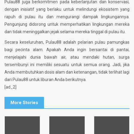
Pulau88 juga berkomitmen pada keberlanjutan dan konservasi,
dengan inisiatif yang berlaku untuk melindungi ekosistem yang
rapuh di pulau itu dan mengurangi dampak lingkungannya.
Pengunjung didorong untuk memperhatikan lingkungan mereka
dan tidak meninggalkan jejak selama mereka tinggal di pulau itu.
Secara keseluruhan, Pulau88 adalah pelarian pulau pamungkas
bagi pecinta alam. Apakah Anda ingin bersantai di pantai,
menjelajahi dunia bawah air, atau mendaki hutan, surga
tersembunyi ini memiliki sesuatu untuk semua orang. Jadi, jika
Anda membutuhkan dosis alam dan ketenangan, tidak terlihat lagi
dari Pulau88 untuk liburan Anda berikutnya.
[ad_2]
More Stories