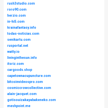
rush3studio.com
roro90.com
herzio.com
in-hi5.com
krainafantasy.info
todas-noticias.com
senikartu.com
rusportal.net
watty.io
livinginthesun.info
itsriz.com
cargoods.shop
capetownacupuncture.com
bitcoinvideospro.com
cosmiccrowcollective.com
alain-jacquet.com
gotisouizakayabakeneko.com
meshpoint.me