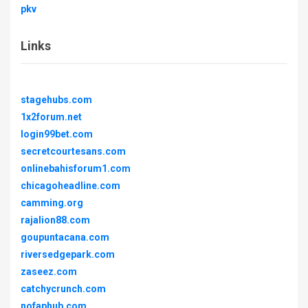
pkv
Links
stagehubs.com
1x2forum.net
login99bet.com
secretcourtesans.com
onlinebahisforum1.com
chicagoheadline.com
camming.org
rajalion88.com
goupuntacana.com
riversedgepark.com
zaseez.com
catchycrunch.com
nofaphub.com