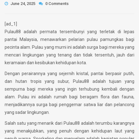
June 24, 2025
0 Comments
[ad_1]
Pulau88 adalah permata tersembunyi yang terletak di lepas
pantai Malaysia, menawarkan pelarian pulau pamungkas bagi
pecinta alam. Pulau yang murni ini adalah surga bagi mereka yang
mencari lingkungan yang tenang dan tidak tersentuh, jauh dari
keramaian dan kesibukan kehidupan kota.
Dengan perairannya yang sejernih kristal, pantai berpasir putih,
dan hutan tropis yang subur, Pulau88 adalah tujuan yang
sempurna bagi mereka yang ingin terhubung kembali dengan
alam. Pulau ini adalah rumah bagi beragam flora dan fauna,
menjadikannya surga bagi penggemar satwa liar dan pelancong
yang sadar lingkungan.
Salah satu yang menarik dari Pulau88 adalah terumbu karangnya
yang menakjubkan, yang penuh dengan kehidupan laut yang
penuh warna. Snorkeling dan menyelam adalah kegiatan populer