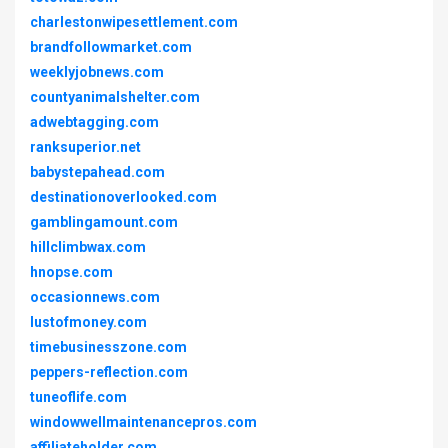
charlestonwipesettlement.com
brandfollowmarket.com
weeklyjobnews.com
countyanimalshelter.com
adwebtagging.com
ranksuperior.net
babystepahead.com
destinationoverlooked.com
gamblingamount.com
hillclimbwax.com
hnopse.com
occasionnews.com
lustofmoney.com
timebusinesszone.com
peppers-reflection.com
tuneoflife.com
windowwellmaintenancepros.com
affiliateholder.com