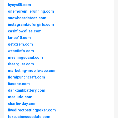
hycys05.com
onemoremilerunning.com
snowboardsteez.com
instagrambioforgirls.com
cashflowxfiles.com
kmbb10.com
getxtrem.com
weactinfo.com
meshingsocial.com
thearguer.com
marketing-mobile-app.com
floralpunchcraft.com
fiasone.com
danktankbattery.com
mealudo.com
charlie-day.com
livedirectbettingpoker.com
foxbusinessupdate.com