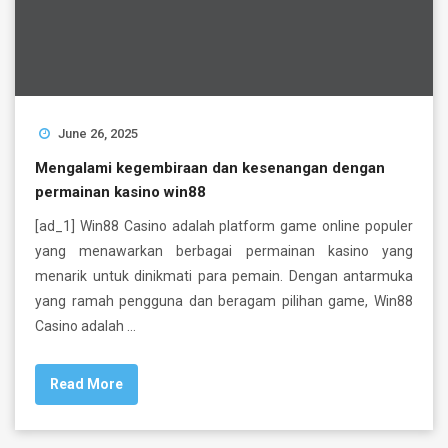
June 26, 2025
Mengalami kegembiraan dan kesenangan dengan
permainan kasino win88
[ad_1] Win88 Casino adalah platform game online populer
yang menawarkan berbagai permainan kasino yang
menarik untuk dinikmati para pemain. Dengan antarmuka
yang ramah pengguna dan beragam pilihan game, Win88
Casino adalah …
Read More