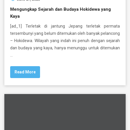
Mengungkap Sejarah dan Budaya Hokidewa yang
Kaya
[ad_1] Terletak di jantung Jepang terletak permata
tersembunyi yang belum ditemukan oleh banyak pelancong
– Hokidewa. Wilayah yang indah ini penuh dengan sejarah
dan budaya yang kaya, hanya menunggu untuk ditemukan
…
Read More