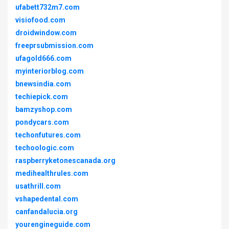
ufabett732m7.com
visiofood.com
droidwindow.com
freeprsubmission.com
ufagold666.com
myinteriorblog.com
bnewsindia.com
techiepick.com
bamzyshop.com
pondycars.com
techonfutures.com
techoologic.com
raspberryketonescanada.org
medihealthrules.com
usathrill.com
vshapedental.com
canfandalucia.org
yourengineguide.com