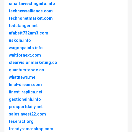
smartinvestinginfo.info
technewsalliance.com
technonetmarket.com
tedstanger.net
ufabett732um3.com
uskola.info
wagonpaints.info
waitfornext.com
clearvisionmarketing.co
quantum-code.co
whatnews.me
final-dream.com
finest-replica.net
gestioneinh.info
prosportdaily.net
salesinvest22.com
teseract.org
trendy-ama-shop.com