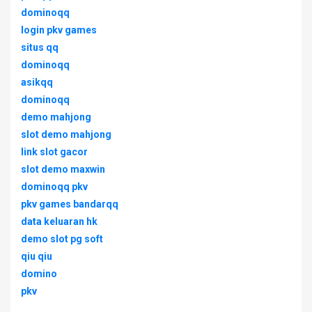
dominoqq
login pkv games
situs qq
dominoqq
asikqq
dominoqq
demo mahjong
slot demo mahjong
link slot gacor
slot demo maxwin
dominoqq pkv
pkv games bandarqq
data keluaran hk
demo slot pg soft
qiu qiu
domino
pkv