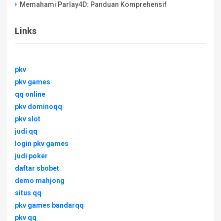
Memahami Parlay4D: Panduan Komprehensif
Links
pkv
pkv games
qq online
pkv dominoqq
pkv slot
judi qq
login pkv games
judi poker
daftar sbobet
demo mahjong
situs qq
pkv games bandarqq
pkv qq