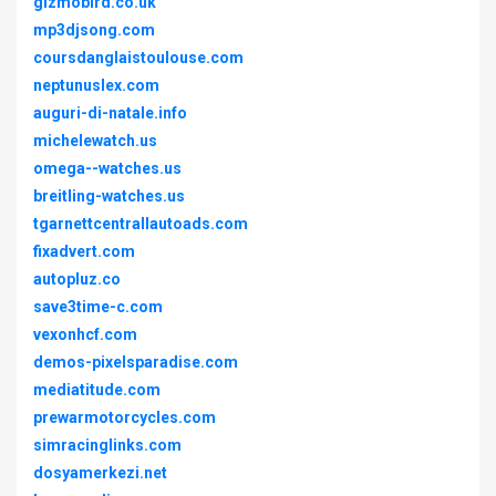
gizmobird.co.uk
mp3djsong.com
coursdanglaistoulouse.com
neptunuslex.com
auguri-di-natale.info
michelewatch.us
omega--watches.us
breitling-watches.us
tgarnettcentrallautoads.com
fixadvert.com
autopluz.co
save3time-c.com
vexonhcf.com
demos-pixelsparadise.com
mediatitude.com
prewarmotorcycles.com
simracinglinks.com
dosyamerkezi.net