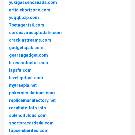
yukigassencanada.com
articlehorizone.com
yuqqbbzp.com
7betagents6.com
coronavirusuptodate.com
crackinstreams.com
gadgetspak.com
gearsngadget.com
hireseodoctor.com
lapsfit.com
levelup-fast.com
mytreepla.net
pokersimulations.com
replicamanufactory.net
rezultate-loto.info
splendifulous.com
sportsrecords4u.com
topceleberites.com