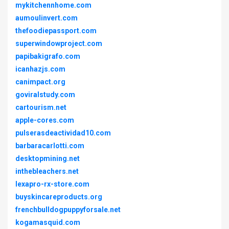
mykitchennhome.com
aumoulinvert.com
thefoodiepassport.com
superwindowproject.com
papibakigrafo.com
icanhazjs.com
canimpact.org
goviralstudy.com
cartourism.net
apple-cores.com
pulserasdeactividad10.com
barbaracarlotti.com
desktopmining.net
inthebleachers.net
lexapro-rx-store.com
buyskincareproducts.org
frenchbulldogpuppyforsale.net
kogamasquid.com