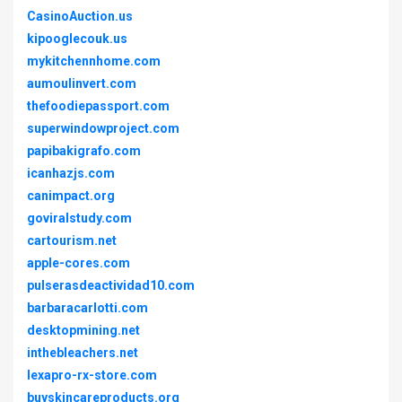
CasinoAuction.us
kipooglecouk.us
mykitchennhome.com
aumoulinvert.com
thefoodiepassport.com
superwindowproject.com
papibakigrafo.com
icanhazjs.com
canimpact.org
goviralstudy.com
cartourism.net
apple-cores.com
pulserasdeactividad10.com
barbaracarlotti.com
desktopmining.net
inthebleachers.net
lexapro-rx-store.com
buyskincareproducts.org