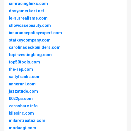
simracinglinks.com
dosyamerkezi.net
le-surrealisme.com
showcasebeauty.com
insurancepolicyexpert.com
statkeycompany.com
carolinadeckbuilders.com
topinvestingblog.com
top50tools.com
the-rep.com
saltyfranks.com
annerani.com
jazzatude.com
0022pa.com
zeroshare.info
bilesinc.com
milaretreatnz.com
modaagi.com