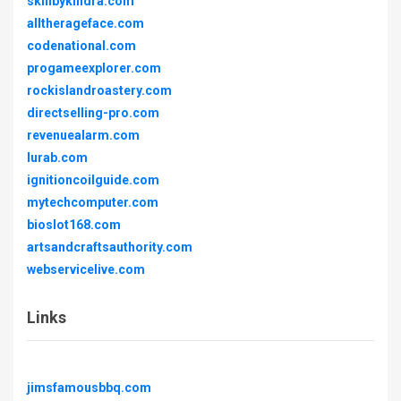
skinbykindra.com
alltherageface.com
codenational.com
progameexplorer.com
rockislandroastery.com
directselling-pro.com
revenuealarm.com
lurab.com
ignitioncoilguide.com
mytechcomputer.com
bioslot168.com
artsandcraftsauthority.com
webservicelive.com
Links
jimsfamousbbq.com