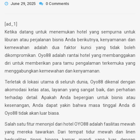
June 29, 2025
0 Comments
[ad_1]
Ketika datang untuk menemukan hotel yang sempurna untuk
liburan atau perjalanan bisnis Anda berikutnya, kenyamanan dan
kemewahan adalah dua faktor kunci yang tidak boleh
dikompromikan. Oyo88 adalah rantai hotel yang membanggakan
diri untuk memberikan para tamu pengalaman terkemuka yang
menggabungkan kemewahan dan kenyamanan.
Terletak di lokasi utama di seluruh dunia, Oyo88 dikenal dengan
akomodasi kelas atas, layanan yang sangat baik, dan perhatian
terhadap detail. Apakah Anda bepergian untuk bisnis atau
kesenangan, Anda dapat yakin bahwa masa tinggal Anda di
Oyo88 tidak akan luar biasa.
Salah satu fitur menonjol dari hotel OYO88 adalah fasilitas mewah
yang mereka tawarkan. Dari tempat tidur mewah dan linen
berkualitas tinggi hingga kamar mandi yang luas dengan