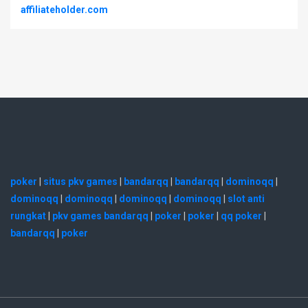
affiliateholder.com
poker
|
situs pkv games
|
bandarqq
|
bandarqq
|
dominoqq
|
dominoqq
|
dominoqq
|
dominoqq
|
dominoqq
|
slot anti
rungkat
|
pkv games bandarqq
|
poker
|
poker
|
qq poker
|
bandarqq
|
poker