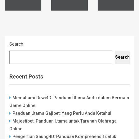
Search
Search
Recent Posts
Memahami Dewi4D: Panduan Utama Anda dalam Bermain
Game Online
Panduan Utama Gajibet: Yang Perlu Anda Ketahui
Majestibet: Panduan Utama untuk Taruhan Olahraga
Online
Pengertian Saung4D: Panduan Komprehensif untuk