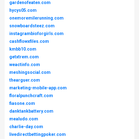
gardenofeaten.com
hycys05.com
onemoremilerunning.com
snowboardsteez.com
instagrambioforgirls.com
cashflowxfiles.com
kmbb10.com
getxtrem.com
weactinfo.com
meshingsocial.com
thearguer.com
marketing-mobile-app.com
floralpunchcraft.com
fiasone.com
danktankbattery.com
mealudo.com
charlie-day.com
livedirectbettingpoker.com