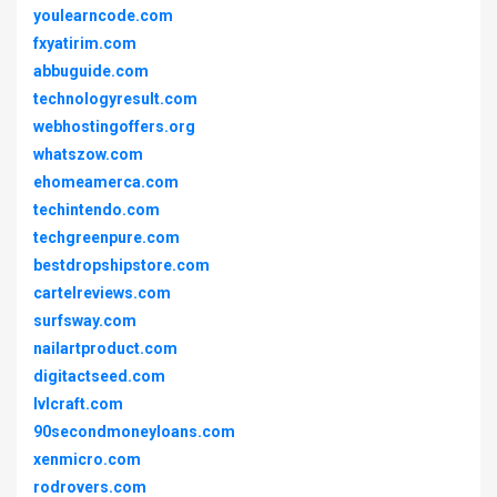
youlearncode.com
fxyatirim.com
abbuguide.com
technologyresult.com
webhostingoffers.org
whatszow.com
ehomeamerca.com
techintendo.com
techgreenpure.com
bestdropshipstore.com
cartelreviews.com
surfsway.com
nailartproduct.com
digitactseed.com
lvlcraft.com
90secondmoneyloans.com
xenmicro.com
rodrovers.com