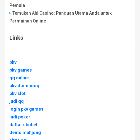
Pemula
Temukan Ahl Casino: Panduan Utama Anda untuk
Permainan Online
Links
pkv
pkv games
qq online
pkv dominoqq
pkv slot
judi qq
login pkv games
judi poker
daftar sbobet
demo mahjong