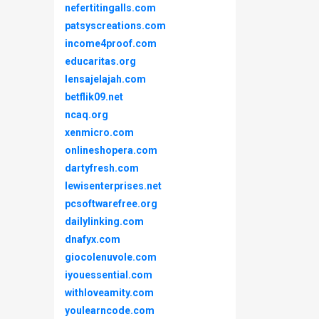
nefertitingalls.com
patsyscreations.com
income4proof.com
educaritas.org
lensajelajah.com
betflik09.net
ncaq.org
xenmicro.com
onlineshopera.com
dartyfresh.com
lewisenterprises.net
pcsoftwarefree.org
dailylinking.com
dnafyx.com
giocolenuvole.com
iyouessential.com
withloveamity.com
youlearncode.com