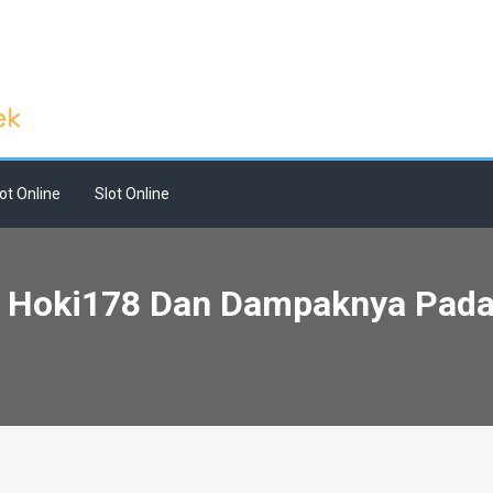
ot Online
Slot Online
r: Hoki178 Dan Dampaknya Pad