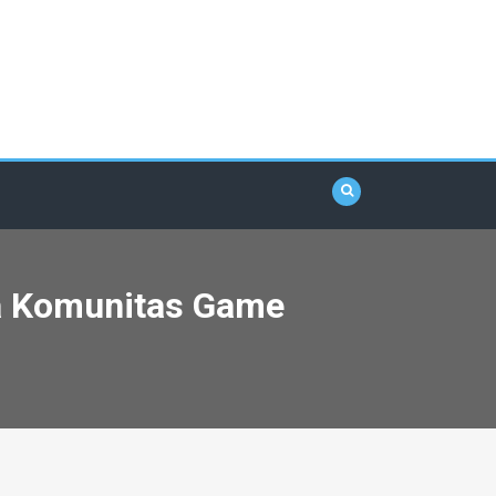
a Komunitas Game