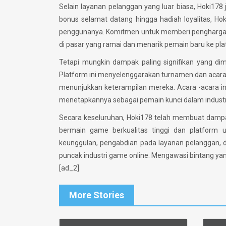
Selain layanan pelanggan yang luar biasa, Hoki17
bonus selamat datang hingga hadiah loyalitas, Ho
penggunanya. Komitmen untuk memberi penghargaa
di pasar yang ramai dan menarik pemain baru ke pl
Tetapi mungkin dampak paling signifikan yang di
Platform ini menyelenggarakan turnamen dan acara
menunjukkan keterampilan mereka. Acara -acara 
menetapkannya sebagai pemain kunci dalam industri
Secara keseluruhan, Hoki178 telah membuat damp
bermain game berkualitas tinggi dan platform
keunggulan, pengabdian pada layanan pelanggan, d
puncak industri game online. Mengawasi bintang yang 
[ad_2]
More Stories