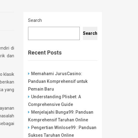
Search
Search
diri di
Recent Posts
rik dan
Memahami JurusCasino:
 klasik
Panduan Komprehensif untuk
berikan
Pemain Baru
ka yang
Understanding Plisbet: A
Comprehensive Guide
layanan
Menjelajahi Bunga99: Panduan
masalah
Komprehensif Taruhan Online
sebagai
Pengertian Winlose99 : Panduan
Sukses Taruhan Online